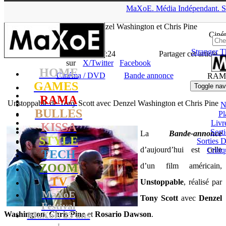
▲
MaXoE.
Média
Indépendant.
S
MaXoE
>
RAMA
>
Downloads
>
Cinéma / DVD
>
Unstoppable
de Tony Scott avec Denzel Washington et Chris Pine
Ciné
Stranger T
La Rédaction
- 09.11.10, 17:24
Partager cet article
sur
X/Twitter
Facebook
HOME
Cinéma / DVD
Bande annonce
RAM
GAMES
Toggle nav
RAMA
Unstoppable de Tony Scott avec Denzel Washington et Chris Pine
N
BULLES
Pl
Livr
KISSA
Sort
La
Bande-annonce
STYLE
Sorties
d’aujourd’hui est celle
Critiq
TECH
ZOOM
d’un film américain,
TV
Unstoppable
, réalisé par
MaXoE
Tony Scott
avec
Denzel
Festival
MaXoE 25 ans
Washington
,
Chris Pine
et
Rosario Dawson
.
!