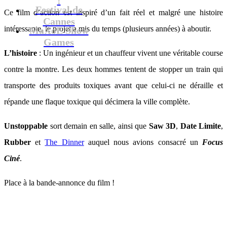
Festival de
Ce film d’action est inspiré d’un fait réel et malgré une histoire
Cannes
intéressante, le projet a mis du temps (plusieurs années) à aboutir.
MaXoE Show
Games
L’histoire
: Un ingénieur et un chauffeur vivent une véritable course
contre la montre. Les deux hommes tentent de stopper un train qui
transporte des produits toxiques avant que celui-ci ne déraille et
répande une flaque toxique qui décimera la ville complète.
Unstoppable
sort demain en salle, ainsi que
Saw 3D
,
Date Limite
,
Rubber
et
The Dinner
auquel nous avions consacré un
Focus
Ciné
.
Place à la bande-annonce du film !