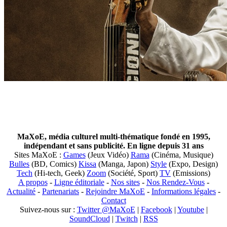
MaXoE, média culturel multi-thématique fondé en 1995,
indépendant et sans publicité. En ligne depuis 31 ans
Sites MaXoE :
Games
(Jeux Vidéo)
Rama
(Cinéma, Musique)
Bulles
(BD, Comics)
Kissa
(Manga, Japon)
Style
(Expo, Design)
Tech
(Hi-tech, Geek)
Zoom
(Société, Sport)
TV
(Emissions)
A propos
-
Ligne éditoriale
-
Nos sites
-
Nos Rendez-Vous
-
Actualité
-
Partenariats
-
Rejoindre MaXoE
-
Informations légales
-
Contact
Suivez-nous sur :
Twitter @MaXoE
|
Facebook
|
Youtube
|
SoundCloud
|
Twitch
|
RSS