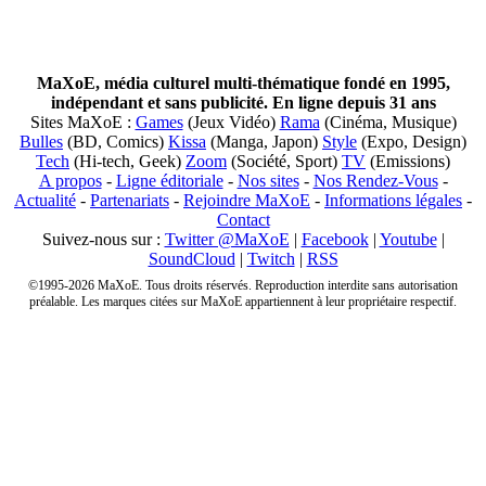
MaXoE, média culturel multi-thématique fondé en 1995,
indépendant et sans publicité. En ligne depuis 31 ans
Sites MaXoE :
Games
(Jeux Vidéo)
Rama
(Cinéma, Musique)
Bulles
(BD, Comics)
Kissa
(Manga, Japon)
Style
(Expo, Design)
Tech
(Hi-tech, Geek)
Zoom
(Société, Sport)
TV
(Emissions)
A propos
-
Ligne éditoriale
-
Nos sites
-
Nos Rendez-Vous
-
Actualité
-
Partenariats
-
Rejoindre MaXoE
-
Informations légales
-
Contact
Suivez-nous sur :
Twitter @MaXoE
|
Facebook
|
Youtube
|
SoundCloud
|
Twitch
|
RSS
©1995-2026 MaXoE. Tous droits réservés. Reproduction interdite sans autorisation
préalable. Les marques citées sur MaXoE appartiennent à leur propriétaire respectif.