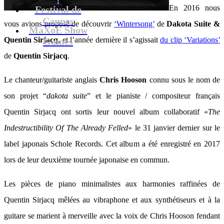
En 2016 nous
Festival de
Cannes
vous avions proposé de découvrir
‘Wintersong’
de
Dakota Suite &
MaXoE Show
Quentin Sirjacq
, et l’année dernière il s’agissait
du clip ‘Variations’
Games
de
Quentin Sirjacq
.
Le chanteur/guitariste anglais
Chris Hooson
connu sous le nom de
son projet “
dakota suite
” et le pianiste / compositeur français
Quentin Sirjacq ont sortis leur nouvel album collaboratif «
The
Indestructibility Of The Already Felled
» le 31 janvier dernier sur le
label japonais Schole Records. Cet album a été enregistré en 2017
lors de leur deuxième tournée japonaise en commun.
Les pièces de piano minimalistes aux harmonies raffinées de
Quentin Sirjacq mêlées au vibraphone et aux synthétiseurs et à la
guitare se marient à merveille avec la voix de Chris Hooson fendant