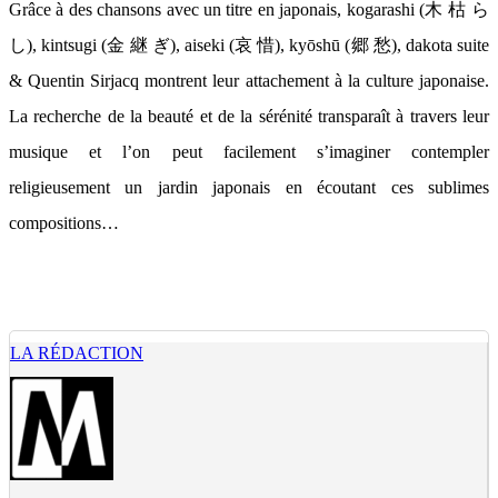
Grâce à des chansons avec un titre en japonais, kogarashi (木 枯 ら
し), kintsugi (金 継 ぎ), aiseki (哀 惜), kyōshū (郷 愁), dakota suite
& Quentin Sirjacq montrent leur attachement à la culture japonaise.
La recherche de la beauté et de la sérénité transparaît à travers leur
musique et l’on peut facilement s’imaginer contempler
religieusement un jardin japonais en écoutant ces sublimes
compositions…
LA RÉDACTION