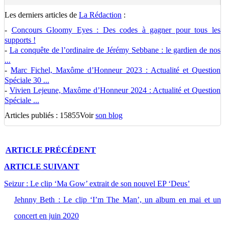
Les derniers articles de
La Rédaction
:
-
Concours Gloomy Eyes : Des codes à gagner pour tous les
supports !
-
La conquête de l’ordinaire de Jérémy Sebbane : le gardien de nos
...
-
Marc Fichel, Maxôme d’Honneur 2023 : Actualité et Question
Spéciale 30 ...
-
Vivien Lejeune, Maxôme d’Honneur 2024 : Actualité et Question
Spéciale ...
Articles publiés : 15855
Voir
son blog
ARTICLE
PRÉCÉDENT
ARTICLE
SUIVANT
Seizur : Le clip ‘Ma Gow’ extrait de son nouvel EP ‘Deus’
Jehnny Beth : Le clip ‘I’m The Man’, un album en mai et un
concert en juin 2020