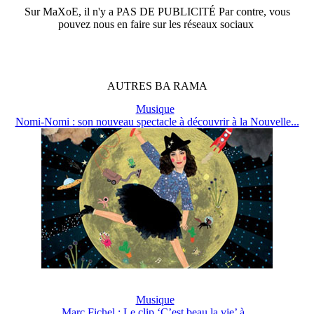
Sur
MaXoE
, il n'y a
PAS DE PUBLICITÉ
Par contre, vous
pouvez nous en faire sur les réseaux sociaux
AUTRES
BA
RAMA
Musique
Nomi-Nomi : son nouveau spectacle à découvrir à la Nouvelle...
Musique
Marc Fichel : Le clip ‘C’est beau la vie’ à...