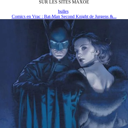
SUR LES SITES MAXOE
bulles
Comics en Vrac : Bat-Man Second Knight de Jurgens &...