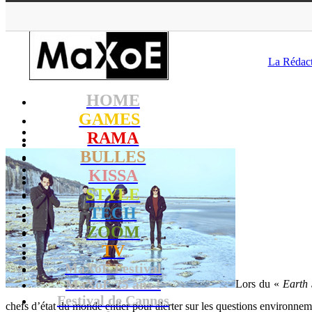
MaXoE
>
RAMA
La Rédac
HOME
GAMES
RAMA
BULLES
KISSA
STYLE
TECH
ZOOM
TV
MaXoE Festival
MaXoE 25 ans !
Lors du «
Earth
Festival de Cannes
chefs d’état du monde entier pour alerter sur les questions environnem