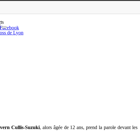
ight’ à découvrir !
ts
Facebook
oss de Lyon
vern Cullis-Suzuki
, alors âgée de 12 ans, prend la parole devant les