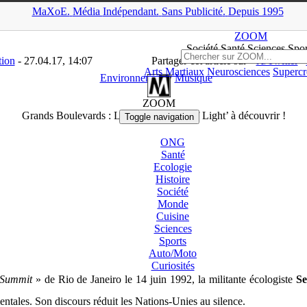
MaXoE.
Média
Indépendant.
▲
Sans Pub
licité
.
Depuis 1995
>
Downloads
>
Musique
>
Grands Boulevards : Le clip ‘Children of L
ZOOM
Société Santé Sciences
Spor
tion
- 27.04.17, 14:07
Partager cet article sur
X/Twitter
Arts Martiaux
Neurosciences
Supercr
Environnement
/
Musique
ZOOM
Grands Boulevards : Le clip ‘Children of Light’ à découvrir !
Toggle navigation
ONG
Santé
Ecologie
Histoire
Société
Monde
Cuisine
Sciences
Sports
Auto/
Moto
Curiosités
 Summit
» de Rio de Janeiro le 14 juin 1992, la militante écologiste
Se
entales. Son discours réduit les Nations-Unies au silence.