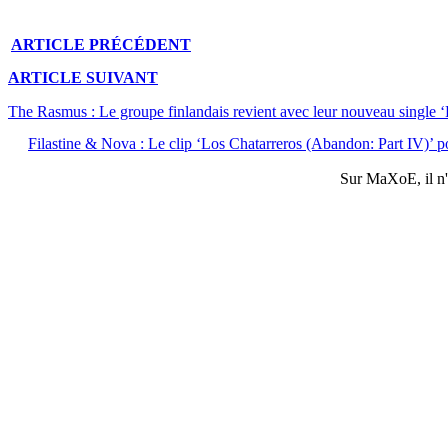
ARTICLE
PRÉCÉDENT
ARTICLE
SUIVANT
The Rasmus : Le groupe finlandais revient avec leur nouveau single ‘
Filastine & Nova : Le clip ‘Los Chatarreros (Abandon: Part IV)’ p
Sur
MaXoE
, il 