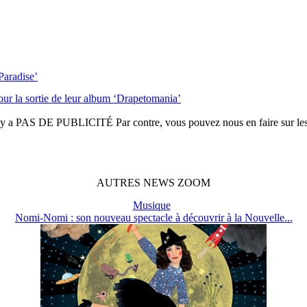
Paradise’
our la sortie de leur album ‘Drapetomania’
n'y a
PAS DE PUBLICITÉ
Par contre, vous pouvez nous en faire sur le
AUTRES
NEWS
ZOOM
Musique
Nomi-Nomi : son nouveau spectacle à découvrir à la Nouvelle...