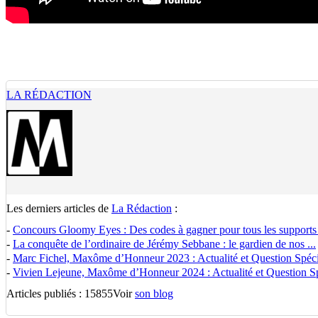
LA RÉDACTION
Les derniers articles de
La Rédaction
:
-
Concours Gloomy Eyes : Des codes à gagner pour tous les supports
-
La conquête de l’ordinaire de Jérémy Sebbane : le gardien de nos ...
-
Marc Fichel, Maxôme d’Honneur 2023 : Actualité et Question Spécia
-
Vivien Lejeune, Maxôme d’Honneur 2024 : Actualité et Question Spé
Articles publiés : 15855
Voir
son blog