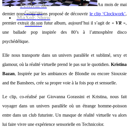
Au mois de mai
Festival de
Cannes
dernier nous vous avons proposé de découvrir
le clip ‘Clockwork’
,
MaXoE Show
premier extrait de son futur album, aujourd’hui il s’agit de «
VR
»,
Games
une ballade pop inspirée des 80’s à l’atmosphère disco
psychédélique.
Elle nous transporte dans un univers parallèle et sublimé, sexy et
glamour, où la réalité virtuelle prend le pas sur le quotidien.
Kristina
Bazan
, Inspirée par les ambiances de Blondie ou encore Siouxsie
and the Banshees, crée sa propre voie à la fois pop et sensuelle.
Le clip, co-réalisé par Giovanna Gorassini et Kristina, nous fait
voyager dans un univers parallèle où un étrange homme-poisson
entre dans un club futuriste. Un masque de réalité virtuelle va alors
lui faire vivre une expérience sensorielle en Technicolor.