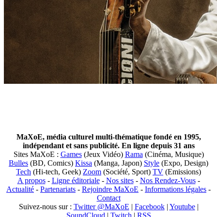
MaXoE, média culturel multi-thématique fondé en 1995,
indépendant et sans publicité. En ligne depuis 31 ans
Sites MaXoE :
Games
(Jeux Vidéo)
Rama
(Cinéma, Musique)
Bulles
(BD, Comics)
Kissa
(Manga, Japon)
Style
(Expo, Design)
Tech
(Hi-tech, Geek)
Zoom
(Société, Sport)
TV
(Emissions)
A propos
-
Ligne éditoriale
-
Nos sites
-
Nos Rendez-Vous
-
Actualité
-
Partenariats
-
Rejoindre MaXoE
-
Informations légales
-
Contact
Suivez-nous sur :
Twitter @MaXoE
|
Facebook
|
Youtube
|
SoundCloud
|
Twitch
|
RSS