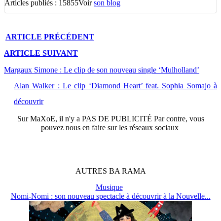
Articles publiés : 15855
Voir
son blog
ARTICLE
PRÉCÉDENT
ARTICLE
SUIVANT
Margaux Simone : Le clip de son nouveau single ‘Mulholland’
Alan Walker : Le clip ‘Diamond Heart’ feat. Sophia Somajo à
découvrir
Sur
MaXoE
, il n'y a
PAS DE PUBLICITÉ
Par contre, vous
pouvez nous en faire sur les réseaux sociaux
AUTRES
BA
RAMA
Musique
Nomi-Nomi : son nouveau spectacle à découvrir à la Nouvelle...