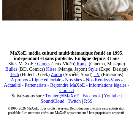
MaXoE, média culturel multi-thématique fondé en 1995,
indépendant et sans publicité. En ligne depuis 31 ans
Sites MaXoE :
Games
(Jeux Vidéo)
Rama
(Cinéma, Musique)
Bulles
(BD, Comics)
Kissa
(Manga, Japon)
Style
(Expo, Design)
Tech
(Hi-tech, Geek)
Zoom
(Société, Sport)
TV
(Emissions)
A propos
-
Ligne éditoriale
-
Nos sites
-
Nos Rendez-Vous
-
Actualité
-
Partenariats
-
Rejoindre MaXoE
-
Informations légales
-
Contact
Suivez-nous sur :
Twitter @MaXoE
|
Facebook
|
Youtube
|
SoundCloud
|
Twitch
|
RSS
©1995-2026 MaXoE. Tous droits réservés. Reproduction interdite sans autorisation
préalable. Les marques citées sur MaXoE appartiennent à leur propriétaire respectif.