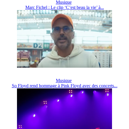
Musique
Marc Fichel : Le clip ‘C’est beau la vie’ à...
Musique
So Floyd rend hommage à Pink Floyd avec des concerts...