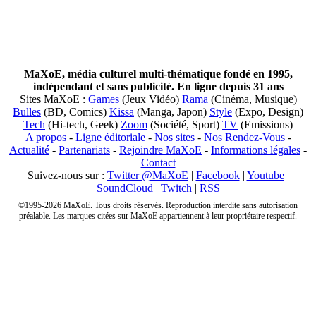
MaXoE, média culturel multi-thématique fondé en 1995,
indépendant et sans publicité. En ligne depuis 31 ans
Sites MaXoE :
Games
(Jeux Vidéo)
Rama
(Cinéma, Musique)
Bulles
(BD, Comics)
Kissa
(Manga, Japon)
Style
(Expo, Design)
Tech
(Hi-tech, Geek)
Zoom
(Société, Sport)
TV
(Emissions)
A propos
-
Ligne éditoriale
-
Nos sites
-
Nos Rendez-Vous
-
Actualité
-
Partenariats
-
Rejoindre MaXoE
-
Informations légales
-
Contact
Suivez-nous sur :
Twitter @MaXoE
|
Facebook
|
Youtube
|
SoundCloud
|
Twitch
|
RSS
©1995-2026 MaXoE. Tous droits réservés. Reproduction interdite sans autorisation
préalable. Les marques citées sur MaXoE appartiennent à leur propriétaire respectif.