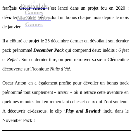
Festival de
français
Oscar Anton
s’est lancé dans un projet fou en 2020 :
Cannes
MaXoE Show
dévoiler trois titres inédits dont un bonus chaque mois depuis le mois
Games
de janvier.
Il a clôturé ce projet le 25 décembre dernier en dévoilant son dernier
pack prénommé
December Pack
qui comprend deux inédits :
6 feet
et
Reflet
. Sur ce dernier titre, on peut retrouver sa sœur Clémentine
découverte sur l’iconique
Nuits d’été
.
Oscar Anton en a également profite pour dévoiler un bonus track
prénommé tout simplement «
Merci
» où il retrace cette aventure en
quelques minutes tout en remerciant celles et ceux qui l’ont soutenu.
A découvrir ci-dessous, le clip ‘
Play and Rewind
‘ inclu dans le
November Pack !