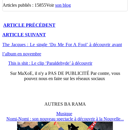
Articles publiés : 15855
Voir
son blog
ARTICLE
PRÉCÉDENT
ARTICLE
SUIVANT
The Jacques : Le single ‘Do Me For A Fool’ à découvrir avant
l’album en novembre
This is shit : Le clip ‘Paraldehyde’ à découvrir
Sur
MaXoE
, il n'y a
PAS DE PUBLICITÉ
Par contre, vous
pouvez nous en faire sur les réseaux sociaux
AUTRES
BA
RAMA
Musique
Nomi-Nomi : son nouveau spectacle à découvrir à la Nouvelle...