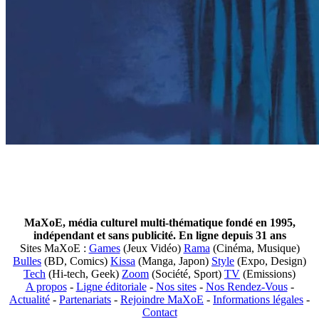
MaXoE, média culturel multi-thématique fondé en 1995,
indépendant et sans publicité. En ligne depuis 31 ans
Sites MaXoE :
Games
(Jeux Vidéo)
Rama
(Cinéma, Musique)
Bulles
(BD, Comics)
Kissa
(Manga, Japon)
Style
(Expo, Design)
Tech
(Hi-tech, Geek)
Zoom
(Société, Sport)
TV
(Emissions)
A propos
-
Ligne éditoriale
-
Nos sites
-
Nos Rendez-Vous
-
Actualité
-
Partenariats
-
Rejoindre MaXoE
-
Informations légales
-
Contact