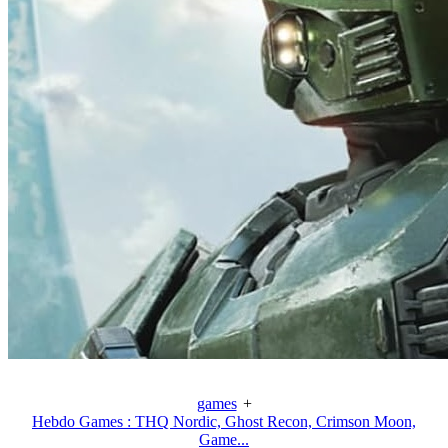
games
+
Hebdo Games : THQ Nordic, Ghost Recon, Crimson Moon,
Game...