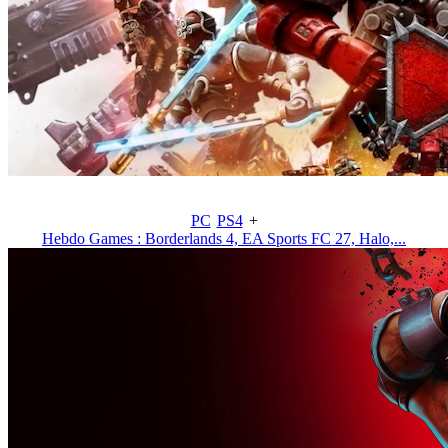
PC
PS4
+
Hebdo Games : Borderlands 4, EA Sports FC 27, Halo,...