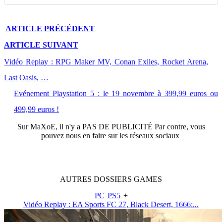
ARTICLE
PRÉCÉDENT
ARTICLE
SUIVANT
Vidéo Replay : RPG Maker MV, Conan Exiles, Rocket Arena,
Last Oasis, …
Evénement Playstation 5 : le 19 novembre à 399,99 euros ou
499,99 euros !
Sur
MaXoE
, il n'y a
PAS DE PUBLICITÉ
Par contre, vous
pouvez nous en faire sur les réseaux sociaux
AUTRES
DOSSIERS
GAMES
PC
PS5
+
Vidéo Replay : EA Sports FC 27, Black Desert, 1666:...