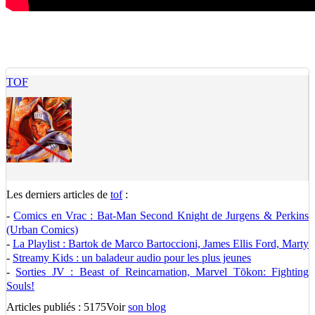
TOF
Les derniers articles de
tof
:
-
Comics en Vrac : Bat-Man Second Knight de Jurgens & Perkins
(Urban Comics)
-
La Playlist : Bartok de Marco Bartoccioni, James Ellis Ford, Marty
-
Streamy Kids : un baladeur audio pour les plus jeunes
-
Sorties JV : Beast of Reincarnation, Marvel Tōkon: Fighting
Souls!
Articles publiés : 5175
Voir
son blog