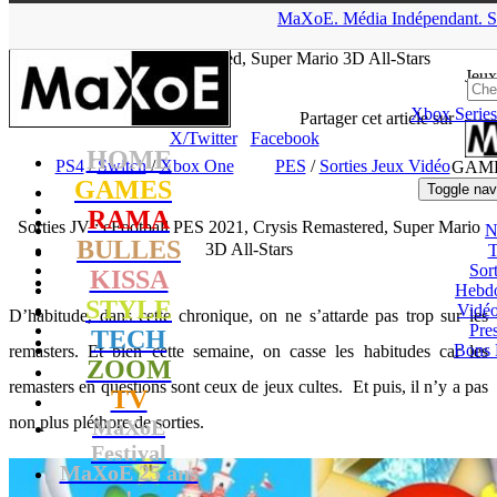
▲
MaXoE.
Média
Indépendant.
S
MaXoE
>
GAMES
>
Dossiers
>
PS4
>
Sorties JV : eFootball PES
2021, Crysis Remastered, Super Mario 3D All-Stars
Jeux
Xbox Series
tof
- 14.09.20, 11:29
Partager cet article sur
X/Twitter
Facebook
HOME
PS4
/
Switch
/
Xbox One
PES
/
Sorties Jeux Vidéo
GAM
GAMES
Toggle nav
RAMA
Sorties JV : eFootball PES 2021, Crysis Remastered, Super Mario
N
BULLES
3D All-Stars
T
Sort
KISSA
Hebd
STYLE
Vidé
D’habitude, dans cette chronique, on ne s’attarde pas trop sur les
Pres
TECH
Bons 
remasters. Et bien cette semaine, on casse les habitudes car les
ZOOM
remasters en questions sont ceux de jeux cultes. Et puis, il n’y a pas
TV
non plus pléthore de sorties.
MaXoE
Festival
MaXoE 25 ans
!