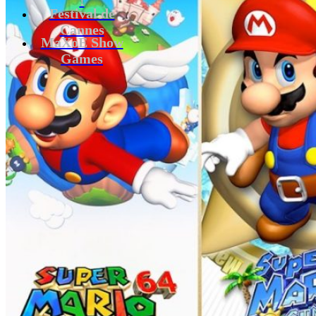
Festival de
Cannes
MaXoE Show
Games