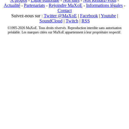
A propos
-
Ligne éditoriale
-
Nos sites
-
Nos Rendez-Vous
-
Actualité
-
Partenariats
-
Rejoindre MaXoE
-
Informations légales
-
Contact
Suivez-nous sur :
Twitter @MaXoE
|
Facebook
|
Youtube
|
SoundCloud
|
Twitch
|
RSS
©1995-2026 MaXoE. Tous droits réservés. Reproduction interdite sans autorisation
préalable. Les marques citées sur MaXoE appartiennent à leur propriétaire respectif.