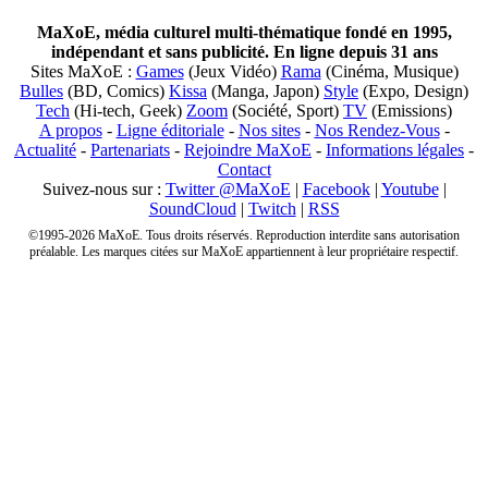
MaXoE, média culturel multi-thématique fondé en 1995,
indépendant et sans publicité. En ligne depuis 31 ans
Sites MaXoE :
Games
(Jeux Vidéo)
Rama
(Cinéma, Musique)
Bulles
(BD, Comics)
Kissa
(Manga, Japon)
Style
(Expo, Design)
Tech
(Hi-tech, Geek)
Zoom
(Société, Sport)
TV
(Emissions)
A propos
-
Ligne éditoriale
-
Nos sites
-
Nos Rendez-Vous
-
Actualité
-
Partenariats
-
Rejoindre MaXoE
-
Informations légales
-
Contact
Suivez-nous sur :
Twitter @MaXoE
|
Facebook
|
Youtube
|
SoundCloud
|
Twitch
|
RSS
©1995-2026 MaXoE. Tous droits réservés. Reproduction interdite sans autorisation
préalable. Les marques citées sur MaXoE appartiennent à leur propriétaire respectif.