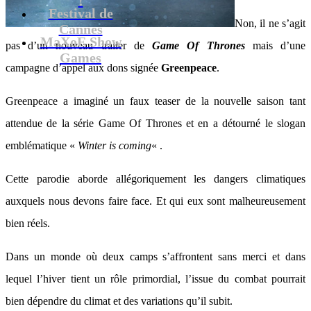
Festival de
Non, il ne s’agit
Cannes
MaXoE Show
pas d’un nouveau trailer de
Game Of Thrones
mais d’une
Games
campagne d’appel aux dons signée
Greenpeace
.
Greenpeace a imaginé un faux teaser de la nouvelle saison tant
attendue de la série Game Of Thrones et en a détourné le slogan
emblématique «
Winter is coming
« .
Cette parodie aborde allégoriquement les dangers climatiques
auxquels nous devons faire face. Et qui eux sont malheureusement
bien réels.
Dans un monde où deux camps s’affrontent sans merci et dans
lequel l’hiver tient un rôle primordial, l’issue du combat pourrait
bien dépendre du climat et des variations qu’il subit.