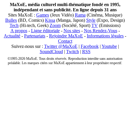
MaXoE, média culturel multi-thématique fondé en 1995,
indépendant et sans publicité. En ligne depuis 31 ans
Sites MaXoE :
Games
(Jeux Vidéo)
Rama
(Cinéma, Musique)
Bulles
(BD, Comics)
Kissa
(Manga, Japon)
Style
(Expo, Design)
Tech
(Hi-tech, Geek)
Zoom
(Société, Sport)
TV
(Emissions)
A propos
-
Ligne éditoriale
-
Nos sites
-
Nos Rendez-Vous
-
Actualité
-
Partenariats
-
Rejoindre MaXoE
-
Informations légales
-
Contact
Suivez-nous sur :
Twitter @MaXoE
|
Facebook
|
Youtube
|
SoundCloud
|
Twitch
|
RSS
©1995-2026 MaXoE. Tous droits réservés. Reproduction interdite sans autorisation
préalable. Les marques citées sur MaXoE appartiennent à leur propriétaire respectif.