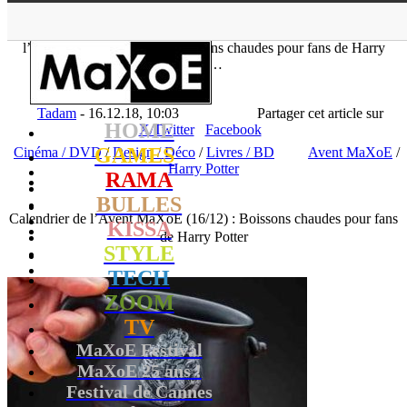
▲
MaXoE
>
RAMA
>
News
>
Cinéma / DVD
>
Calendrier de
l’Avent MaXoE (16/12) : Boissons chaudes pour fans de Harry
Pott…
Tadam
- 16.12.18, 10:03
Partager cet article sur
HOME
X/Twitter
Facebook
GAMES
Cinéma / DVD
/
Design / Déco
/
Livres / BD
Avent MaXoE
/
Harry Potter
RAMA
BULLES
Calendrier de l’Avent MaXoE (16/12) : Boissons chaudes pour fans
KISSA
de Harry Potter
STYLE
TECH
ZOOM
TV
MaXoE Festival
MaXoE 25 ans !
Festival de Cannes