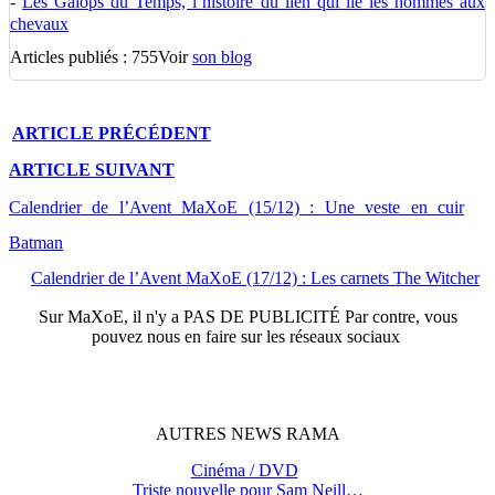
-
Les Galops du Temps, l’histoire du lien qui lie les hommes aux
chevaux
Articles publiés : 755
Voir
son blog
ARTICLE
PRÉCÉDENT
ARTICLE
SUIVANT
Calendrier de l’Avent MaXoE (15/12) : Une veste en cuir
Batman
Calendrier de l’Avent MaXoE (17/12) : Les carnets The Witcher
Sur
MaXoE
, il n'y a
PAS DE PUBLICITÉ
Par contre, vous
pouvez nous en faire sur les réseaux sociaux
AUTRES
NEWS
RAMA
Cinéma / DVD
Triste nouvelle pour Sam Neill…