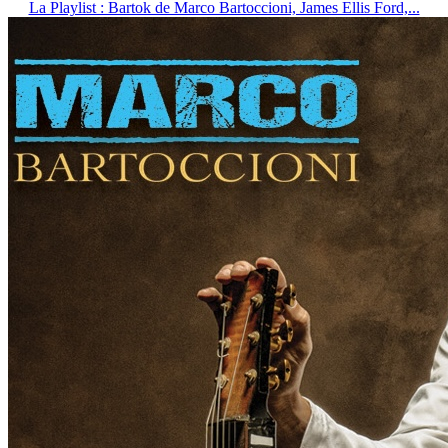
La Playlist : Bartok de Marco Bartoccioni, James Ellis Ford,...