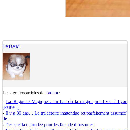
TADAM
Les derniers articles de
Tadam
:
-
La Baguette Magique : un bar où la magie prend vie à Lyon
(Partie 1)
-
Il y a 30 ans… La trajectoire inattendue (et parfaitement assumée)
de ...
-
Des sneakers brodée pour les fans de dinosaures