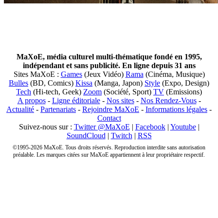
MaXoE, média culturel multi-thématique fondé en 1995,
indépendant et sans publicité. En ligne depuis 31 ans
Sites MaXoE :
Games
(Jeux Vidéo)
Rama
(Cinéma, Musique)
Bulles
(BD, Comics)
Kissa
(Manga, Japon)
Style
(Expo, Design)
Tech
(Hi-tech, Geek)
Zoom
(Société, Sport)
TV
(Emissions)
A propos
-
Ligne éditoriale
-
Nos sites
-
Nos Rendez-Vous
-
Actualité
-
Partenariats
-
Rejoindre MaXoE
-
Informations légales
-
Contact
Suivez-nous sur :
Twitter @MaXoE
|
Facebook
|
Youtube
|
SoundCloud
|
Twitch
|
RSS
©1995-2026 MaXoE. Tous droits réservés. Reproduction interdite sans autorisation
préalable. Les marques citées sur MaXoE appartiennent à leur propriétaire respectif.