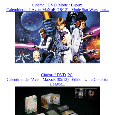
Cinéma / DVD
Mode / Bijoux
Calendrier de l’Avent MaXoE (18/12) : Mode Star Wars pour...
Cinéma / DVD
PC
Calendrier de l’Avent MaXoE (05/12) : Édition Ultra Collector
League...