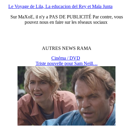
Le Voyage de Lila, La educacion del Rey et Mala Junta
Sur
MaXoE
, il n'y a
PAS DE PUBLICITÉ
Par contre, vous
pouvez nous en faire sur les réseaux sociaux
AUTRES
NEWS
RAMA
Cinéma / DVD
Triste nouvelle pour Sam Neill…