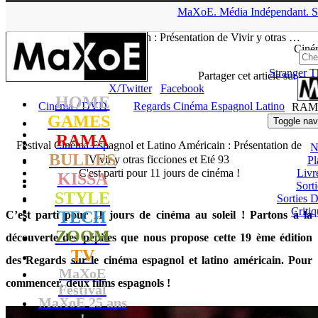
▲
MaXoE.
Média
Indépendant.
S
MaXoE
>
RAMA
>
News
>
Cinéma / DVD
>
Festival Cinéma
Espagnol et Latino Américain : Présentation de Vivir y otras …
Ciné
Stranger T
Youri
- 07.03.18, 20:03
Partager cet article sur
X/Twitter
Facebook
HOME
Cinéma / DVD
Regards Cinéma Espagnol Latino
RAM
GAMES
Toggle nav
RAMA
Festival Cinéma Espagnol et Latino Américain : Présentation de
N
BULLES
Vivir y otras ficciones et Eté 93
Pl
C'est parti pour 11 jours de cinéma !
Livr
KISSA
Sort
STYLE
Sorties
Critiq
TECH
C’est parti pour 11 jours de cinéma au soleil ! Partons à la
ZOOM
découverte des pépites que nous propose cette 19 ème édition
TV
des Regards sur le cinéma espagnol et latino américain. Pour
MaXoE
commencer, deux films espagnols !
Festival
MaXoE 25 ans
!