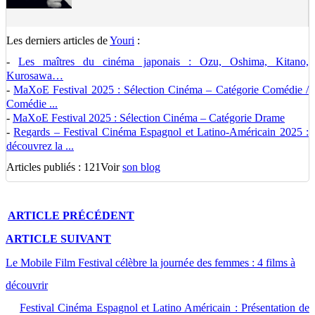
Les derniers articles de
Youri
:
-
Les maîtres du cinéma japonais : Ozu, Oshima, Kitano,
Kurosawa…
-
MaXoE Festival 2025 : Sélection Cinéma – Catégorie Comédie /
Comédie ...
-
MaXoE Festival 2025 : Sélection Cinéma – Catégorie Drame
-
Regards – Festival Cinéma Espagnol et Latino-Américain 2025 :
découvrez la ...
Articles publiés : 121
Voir
son blog
ARTICLE
PRÉCÉDENT
ARTICLE
SUIVANT
Le Mobile Film Festival célèbre la journée des femmes : 4 films à
découvrir
Festival Cinéma Espagnol et Latino Américain : Présentation de