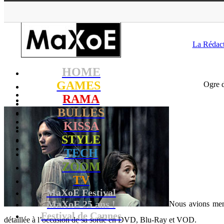
MaXoE
>
RAMA
>
News
>
La Rédac
HOME
GAMES
Ogre 
RAMA
BULLES
KISSA
STYLE
TECH
ZOOM
TV
MaXoE Festival
MaXoE 25 ans !
Nous avions ment
Festival de Cannes
détaillée à l’occasion de sa sortie en DVD, Blu-Ray et VOD.