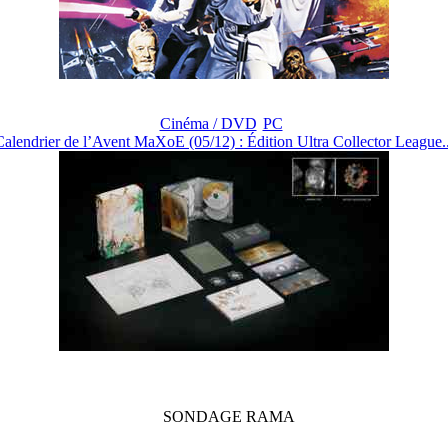
Cinéma / DVD
PC
Calendrier de l’Avent MaXoE (05/12) : Édition Ultra Collector League..
SONDAGE
RAMA