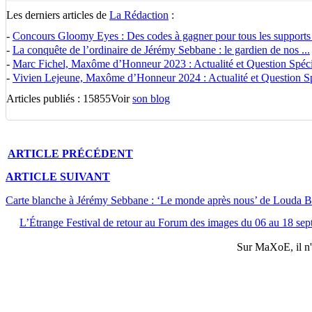
Les derniers articles de
La Rédaction
:
-
Concours Gloomy Eyes : Des codes à gagner pour tous les supports
-
La conquête de l’ordinaire de Jérémy Sebbane : le gardien de nos ...
-
Marc Fichel, Maxôme d’Honneur 2023 : Actualité et Question Spécia
-
Vivien Lejeune, Maxôme d’Honneur 2024 : Actualité et Question Spé
Articles publiés : 15855
Voir
son blog
ARTICLE
PRÉCÉDENT
ARTICLE
SUIVANT
Carte blanche à Jérémy Sebbane : ‘Le monde après nous’ de Louda B
L’Étrange Festival de retour au Forum des images du 06 au 18 se
Sur
MaXoE
, il 