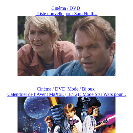
Cinéma / DVD
Triste nouvelle pour Sam Neill…
Cinéma / DVD
Mode / Bijoux
Calendrier de l’Avent MaXoE (18/12) : Mode Star Wars pour...