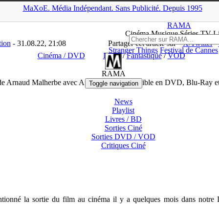
MaXoE.
Média
Indépendant.
▲
Sans Pub
licité
.
Depuis 1995
Cinéma / DVD
>
Ogre de Arnaud Malherbe avec Ana Girardot dispo
RAMA
Ciné
ma
Musique Séries
TV
L
tion
- 31.08.22, 21:08
Partager cet article sur
X/Twitter
Stranger Things
Festival de Cannes
Cinéma / DVD
DVD
/
Fantastique
/
VOD
RAMA
de Arnaud Malherbe avec Ana Girardot disponible en DVD, Blu-Ray 
Toggle navigation
News
Playlist
Livres / BD
Sorties Ciné
Sorties DVD / VOD
Critiques
Ciné
ionné la sortie du film au cinéma il y a quelques mois dans notre