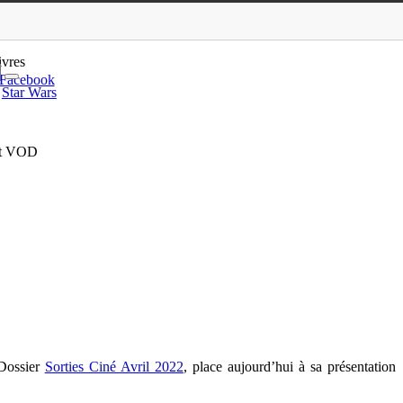
nible en DVD, Blu-Ray et VOD
ivres
Facebook
Star Wars
et VOD
 Dossier
Sorties Ciné Avril 2022
, place aujourd’hui à sa présentation