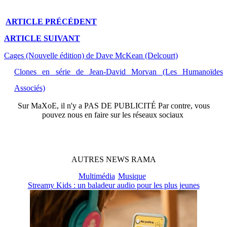
ARTICLE
PRÉCÉDENT
ARTICLE
SUIVANT
Cages (Nouvelle édition) de Dave McKean (Delcourt)
Clones en série de Jean-David Morvan (Les Humanoïdes
Associés)
Sur
MaXoE
, il n'y a
PAS DE PUBLICITÉ
Par contre, vous
pouvez nous en faire sur les réseaux sociaux
AUTRES
NEWS
RAMA
Multimédia
Musique
Streamy Kids : un baladeur audio pour les plus jeunes