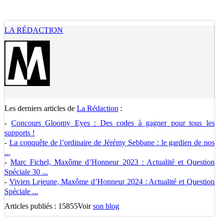
LA RÉDACTION
Les derniers articles de
La Rédaction
:
-
Concours Gloomy Eyes : Des codes à gagner pour tous les
supports !
-
La conquête de l’ordinaire de Jérémy Sebbane : le gardien de nos
...
-
Marc Fichel, Maxôme d’Honneur 2023 : Actualité et Question
Spéciale 30 ...
-
Vivien Lejeune, Maxôme d’Honneur 2024 : Actualité et Question
Spéciale ...
Articles publiés : 15855
Voir
son blog