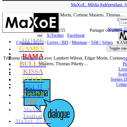
▲
MaXoE.
Média
Indépendant.
S
MaXoE
>
RAMA
>
News
>
Cinéma / DVD
>
Télérama Dialogue
#7 avec Lambert Wilson, Edgar Morin, Corinne Masiero, Thomas…
Ciné
Stranger T
La Rédaction
- 10.09.19, 18:55
Partager cet article
sur
X/Twitter
Facebook
HOME
Cinéma / DVD
/
Livres / BD
/
Musique
/
Télé / Séries
RAM
GAMES
Toggle nav
RAMA
Télérama Dialogue #7 avec Lambert Wilson, Edgar Morin, Corinne
N
BULLES
Masiero, Thomas Piketty…
Pl
Livr
KISSA
Sort
STYLE
Sorties
Critiq
TECH
ZOOM
TV
MaXoE
Festival
MaXoE 25 ans
!