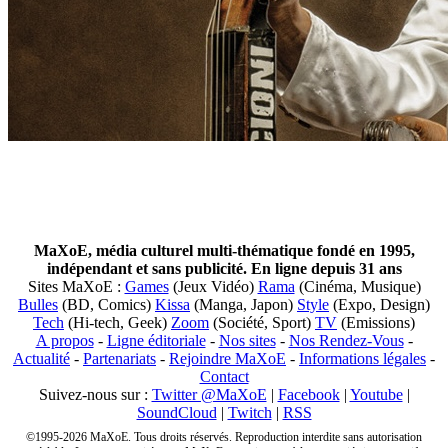
MaXoE, média culturel multi-thématique fondé en 1995,
indépendant et sans publicité. En ligne depuis 31 ans
Sites MaXoE :
Games
(Jeux Vidéo)
Rama
(Cinéma, Musique)
Bulles
(BD, Comics)
Kissa
(Manga, Japon)
Style
(Expo, Design)
Tech
(Hi-tech, Geek)
Zoom
(Société, Sport)
TV
(Emissions)
A propos
-
Ligne éditoriale
-
Nos sites
-
Nos Rendez-Vous
-
Actualité
-
Partenariats
-
Rejoindre MaXoE
-
Informations légales
-
Contact
Suivez-nous sur :
Twitter @MaXoE
|
Facebook
|
Youtube
|
SoundCloud
|
Twitch
|
RSS
©1995-2026 MaXoE. Tous droits réservés. Reproduction interdite sans autorisation