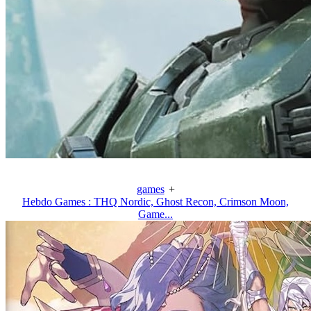
games
+
Hebdo Games : THQ Nordic, Ghost Recon, Crimson Moon,
Game...