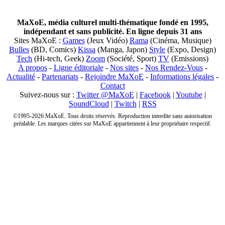
MaXoE, média culturel multi-thématique fondé en 1995,
indépendant et sans publicité. En ligne depuis 31 ans
Sites MaXoE :
Games
(Jeux Vidéo)
Rama
(Cinéma, Musique)
Bulles
(BD, Comics)
Kissa
(Manga, Japon)
Style
(Expo, Design)
Tech
(Hi-tech, Geek)
Zoom
(Société, Sport)
TV
(Emissions)
A propos
-
Ligne éditoriale
-
Nos sites
-
Nos Rendez-Vous
-
Actualité
-
Partenariats
-
Rejoindre MaXoE
-
Informations légales
-
Contact
Suivez-nous sur :
Twitter @MaXoE
|
Facebook
|
Youtube
|
SoundCloud
|
Twitch
|
RSS
©1995-2026 MaXoE. Tous droits réservés. Reproduction interdite sans autorisation
préalable. Les marques citées sur MaXoE appartiennent à leur propriétaire respectif.