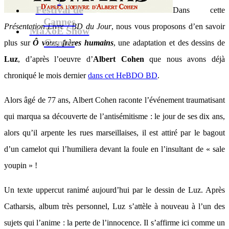
Festival de
Dans cette
Cannes
Présentation Livre / BD du Jour
, nous vous proposons d’en savoir
MaXoE Show
Games
plus sur
Ô vous, frères humains
, une adaptation et des dessins de
Luz
, d’après l’oeuvre d’
Albert Cohen
que nous avons déjà
chroniqué le mois dernier
dans cet HeBDO BD
.
Alors âgé de 77 ans, Albert Cohen raconte l’événement traumatisant
qui marqua sa découverte de l’antisémitisme : le jour de ses dix ans,
alors qu’il arpente les rues marseillaises, il est attiré par le bagout
d’un camelot qui l’humiliera devant la foule en l’insultant de « sale
youpin » !
Un texte uppercut ranimé aujourd’hui par le dessin de Luz. Après
Catharsis, album très personnel, Luz s’attèle à nouveau à l’un des
sujets qui l’anime : la perte de l’innocence. Il s’affirme ici comme un