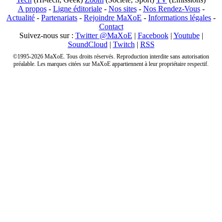
A propos
-
Ligne éditoriale
-
Nos sites
-
Nos Rendez-Vous
-
Actualité
-
Partenariats
-
Rejoindre MaXoE
-
Informations légales
-
Contact
Suivez-nous sur :
Twitter @MaXoE
|
Facebook
|
Youtube
|
SoundCloud
|
Twitch
|
RSS
©1995-2026 MaXoE. Tous droits réservés. Reproduction interdite sans autorisation
préalable. Les marques citées sur MaXoE appartiennent à leur propriétaire respectif.