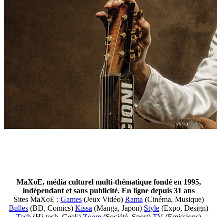
MaXoE, média culturel multi-thématique fondé en 1995,
indépendant et sans publicité. En ligne depuis 31 ans
Sites MaXoE :
Games
(Jeux Vidéo)
Rama
(Cinéma, Musique)
Bulles
(BD, Comics)
Kissa
(Manga, Japon)
Style
(Expo, Design)
Tech
(Hi-tech, Geek)
Zoom
(Société, Sport)
TV
(Emissions)