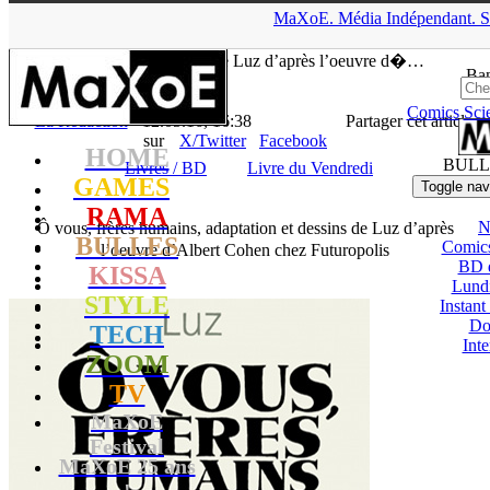
▲
MaXoE.
Média
Indépendant.
S
MaXoE
>
RAMA
>
News
>
Livres / BD
>
Ô vous, frères humains,
adaptation et dessins de Luz d’après l’oeuvre d�…
Ban
Comics
Sci
La Rédaction
- 12.05.16, 16:38
Partager cet article
sur
X/Twitter
Facebook
HOME
BULL
Livres / BD
Livre du Vendredi
GAMES
Toggle nav
RAMA
N
Ô vous, frères humains, adaptation et dessins de Luz d’après
BULLES
Comic
l’oeuvre d’Albert Cohen chez Futuropolis
BD 
KISSA
Lund
STYLE
Instant
Do
TECH
Int
ZOOM
TV
MaXoE
Festival
MaXoE 25 ans
!