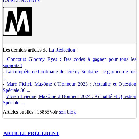
LA RÉDACTION
Les derniers articles de
La Rédaction
:
-
Concours Gloomy Eyes : Des codes à gagner pour tous les
supports !
-
La conquête de l’ordinaire de Jérémy Sebbane : le gardien de nos
...
-
Marc Fichel, Maxôme d’Honneur 2023 : Actualité et Question
Spéciale 30 ...
-
Vivien Lejeune, Maxôme d’Honneur 2024 : Actualité et Question
Spéciale ...
Articles publiés : 15855
Voir
son blog
ARTICLE
PRÉCÉDENT