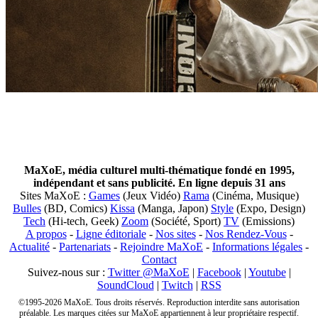
MaXoE, média culturel multi-thématique fondé en 1995,
indépendant et sans publicité. En ligne depuis 31 ans
Sites MaXoE :
Games
(Jeux Vidéo)
Rama
(Cinéma, Musique)
Bulles
(BD, Comics)
Kissa
(Manga, Japon)
Style
(Expo, Design)
Tech
(Hi-tech, Geek)
Zoom
(Société, Sport)
TV
(Emissions)
A propos
-
Ligne éditoriale
-
Nos sites
-
Nos Rendez-Vous
-
Actualité
-
Partenariats
-
Rejoindre MaXoE
-
Informations légales
-
Contact
Suivez-nous sur :
Twitter @MaXoE
|
Facebook
|
Youtube
|
SoundCloud
|
Twitch
|
RSS
©1995-2026 MaXoE. Tous droits réservés. Reproduction interdite sans autorisation
préalable. Les marques citées sur MaXoE appartiennent à leur propriétaire respectif.