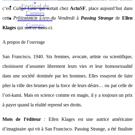
Festival de
c’est
Caligo Lane
qui sortait chez
ActuSF
, place aujourd’hui dans
Cannes
MaXoE Show
cette
Présentation Livre du Vendredi
à
Passing Strange
de
Ellen
Games
Klages
qui sort ce mois-ci.
A propos de l’ouvrage
San Francisco, 1940. Six femmes, avocate, artiste ou scientifique,
choisissent d’assumer librement leurs vies et leur homosexualité
dans une société dominée par les hommes. Elles essayent de faire
plier la ville des brumes par la force de leurs désirs… ou par celle de
l’ori-kami. Mais en science comme en magie, il y a toujours un prix
à payer quand la réalité reprend ses droits.
Mots de l’éditeur
: Ellen Klages est une autrice américaine
d’imaginaire qui vit à San Francisco. Passing Strange, a été finaliste