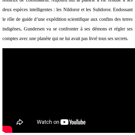
deux espèces intelligentes : les Nildoror et les Sulidoror. Endossant
le rôle de guide d’une expédition scientifique aux confins des terres
indigènes, Gundersen va se confronter à ses démons et régler ses
comptes avec une planète qui ne lui avait pas livré tous ses secrets.