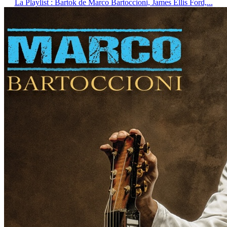
La Playlist : Bartok de Marco Bartoccioni, James Ellis Ford,...