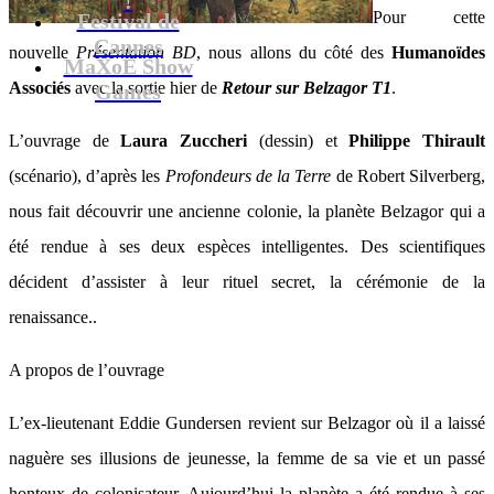
Pour cette
Festival de
Cannes
nouvelle
Présentation BD
, nous allons du côté des
Humanoïdes
MaXoE Show
Associés
avec la sortie hier de
Retour sur Belzagor T1
.
Games
L’ouvrage de
Laura Zuccheri
(dessin) et
Philippe Thirault
(scénario), d’après les
Profondeurs de la Terre
de Robert Silverberg,
nous fait découvrir une ancienne colonie, la planète Belzagor qui a
été rendue à ses deux espèces intelligentes. Des scientifiques
décident d’assister à leur rituel secret, la cérémonie de la
renaissance..
A propos de l’ouvrage
L’ex-lieutenant Eddie Gundersen revient sur Belzagor où il a laissé
naguère ses illusions de jeunesse, la femme de sa vie et un passé
honteux de colonisateur. Aujourd’hui la planète a été rendue à ses