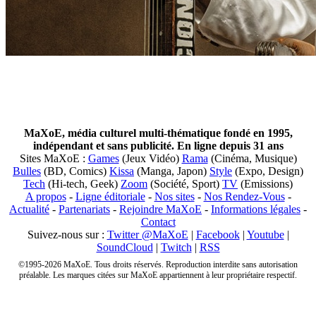
MaXoE, média culturel multi-thématique fondé en 1995,
indépendant et sans publicité. En ligne depuis 31 ans
Sites MaXoE :
Games
(Jeux Vidéo)
Rama
(Cinéma, Musique)
Bulles
(BD, Comics)
Kissa
(Manga, Japon)
Style
(Expo, Design)
Tech
(Hi-tech, Geek)
Zoom
(Société, Sport)
TV
(Emissions)
A propos
-
Ligne éditoriale
-
Nos sites
-
Nos Rendez-Vous
-
Actualité
-
Partenariats
-
Rejoindre MaXoE
-
Informations légales
-
Contact
Suivez-nous sur :
Twitter @MaXoE
|
Facebook
|
Youtube
|
SoundCloud
|
Twitch
|
RSS
©1995-2026 MaXoE. Tous droits réservés. Reproduction interdite sans autorisation
préalable. Les marques citées sur MaXoE appartiennent à leur propriétaire respectif.