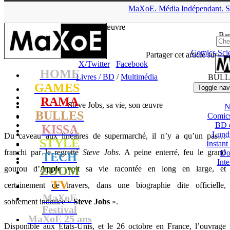
▲
MaXoE.
Média
Indépendant.
S
MaXoE
>
RAMA
>
News
>
Livres / BD
>
Steve Jobs, sa vie, son
œuvre
Ban
Comics
Sci
Zender - 25.10.11, 16:36
Partager cet article sur
X/Twitter
Facebook
HOME
Livres / BD
/
Multimédia
BULL
GAMES
Toggle nav
RAMA
Steve Jobs, sa vie, son œuvre
N
BULLES
Comic
BD 
KISSA
Lund
Du caveau aux linéaires de supermarché, il n’y a qu’un pas…
STYLE
Instant
franchi par le regretté
Steve Jobs
. A peine enterré, feu le grand
Do
TECH
Int
gourou d’
ZOOM
Apple
voit sa vie racontée en long en large, et
TV
certainement de travers, dans une biographie dite officielle,
MaXoE
sobrement intitulée «
Steve Jobs
».
Festival
MaXoE 25 ans
Disponible aux Etats-Unis, et le 26 octobre en France, l’ouvrage
!