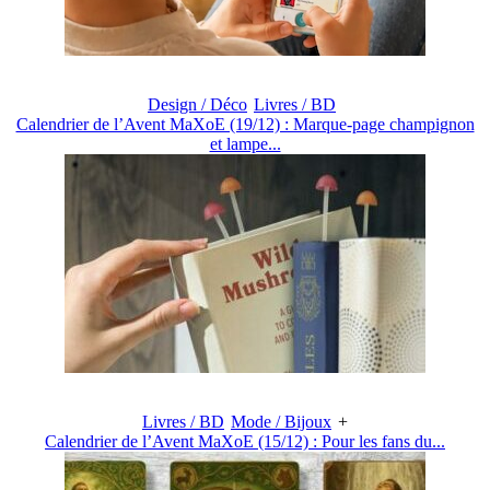
Design / Déco
Livres / BD
Calendrier de l’Avent MaXoE (19/12) : Marque-page champignon
et lampe...
Livres / BD
Mode / Bijoux
+
Calendrier de l’Avent MaXoE (15/12) : Pour les fans du...