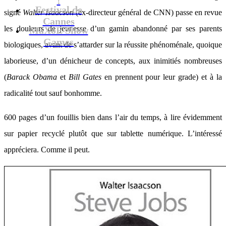
Festival de
signé
Walter Isaacson
(ex-directeur général de CNN) passe en revue
Cannes
les douleurs de jeunesse d’un gamin abandonné par ses parents
MaXoE Show
Games
biologiques, avant de s’attarder sur la réussite phénoménale, quoique
laborieuse, d’un dénicheur de concepts, aux inimitiés nombreuses
(
Barack Obama
et
Bill Gates
en prennent pour leur grade) et à la
radicalité tout sauf bonhomme.
600 pages d’un fouillis bien dans l’air du temps, à lire évidemment
sur papier recyclé plutôt que sur tablette numérique. L’intéressé
appréciera. Comme il peut.