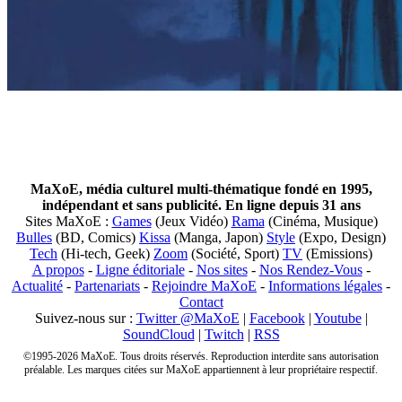
MaXoE, média culturel multi-thématique fondé en 1995,
indépendant et sans publicité. En ligne depuis 31 ans
Sites MaXoE :
Games
(Jeux Vidéo)
Rama
(Cinéma, Musique)
Bulles
(BD, Comics)
Kissa
(Manga, Japon)
Style
(Expo, Design)
Tech
(Hi-tech, Geek)
Zoom
(Société, Sport)
TV
(Emissions)
A propos
-
Ligne éditoriale
-
Nos sites
-
Nos Rendez-Vous
-
Actualité
-
Partenariats
-
Rejoindre MaXoE
-
Informations légales
-
Contact
Suivez-nous sur :
Twitter @MaXoE
|
Facebook
|
Youtube
|
SoundCloud
|
Twitch
|
RSS
©1995-2026 MaXoE. Tous droits réservés. Reproduction interdite sans autorisation
préalable. Les marques citées sur MaXoE appartiennent à leur propriétaire respectif.