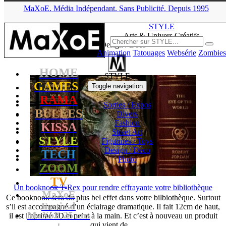
MaXoE.
Média
Indépendant.
▲
Sans Pub
licité
.
Depuis 1995
MaXoE
>
STYLE
>
News
>
Design / Déco
STYLE
Arts & Univers Créatifs
News Design / Déco
Animation
Tatouages
Websérie
Zombies
HOME
STYLE
GAMES
Toggle navigation
RAMA
Sorties
/ Expos
BULLES
Divers
Fashion
KISSA
Street Art
STYLE
Figurines
/ Toys
Design
/ Déco
TECH
Photo
ZOOM
TV
Un booknook T-Rex pour rendre effrayante votre bibliothèque
MaXoE
Ce booknook sera du plus bel effet dans votre bilbiothèque. Surtout
Festival
s’il est accompagné d’un éclairage dramatique. Il fait 12cm de haut,
MaXoE 25 ans
il est imprimé 3D et peint à la main. Et c’est à nouveau un produit
qui vient de ...
!