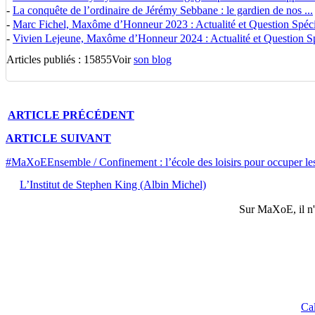
-
La conquête de l’ordinaire de Jérémy Sebbane : le gardien de nos ...
-
Marc Fichel, Maxôme d’Honneur 2023 : Actualité et Question Spécia
-
Vivien Lejeune, Maxôme d’Honneur 2024 : Actualité et Question Spé
Articles publiés : 15855
Voir
son blog
ARTICLE
PRÉCÉDENT
ARTICLE
SUIVANT
#MaXoEEnsemble / Confinement : l’école des loisirs pour occuper les
L’Institut de Stephen King (Albin Michel)
Sur
MaXoE
, il 
Ca