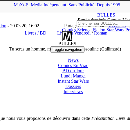
MaXoE.
Média
Indépendant.
▲
Sans Pub
licité
.
Depuis 1995
A
>
News
>
Livres / BD
>
Tu seras un homme, mon fils de Pierre Asso
BULLES
Bande dessinée Comics Ma
tion
- 20.03.20, 16:02
Partager cet article sur
X/Twitter
Comics
Science Fiction
Star Wars
Po
Livres / BD
Livre du Vendredi
/
Roman
BULLES
Tu seras un homme, mon fils de Pierre Assouline (Gallimard)
Toggle navigation
News
Comics En Vrac
BD du Jour
Lundi Manga
Instant
Star Wars
Dossiers
Interviews
ue nous vous proposons de découvrir dans cette
Présentation Livre d