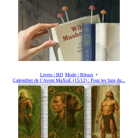
Livres / BD
Mode / Bijoux
+
Calendrier de l’Avent MaXoE (15/12) : Pour les fans du...