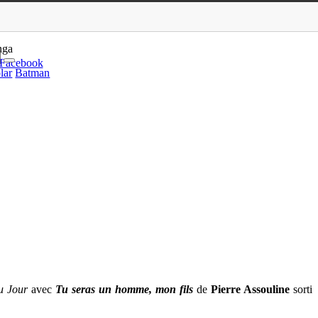
uline (Gallimard)
nga
Facebook
lar
Batman
u Jour
avec
Tu seras un homme, mon fils
de
Pierre Assouline
sorti