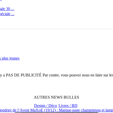
le 30 ...
ciale ...
 plus jeunes
n'y a
PAS DE PUBLICITÉ
Par contre, vous pouvez nous en faire sur le
AUTRES
NEWS
BULLES
Design / Déco
Livres / BD
lendrier de l’Avent MaXoE (19/12) : Marque-page champignon et lampe