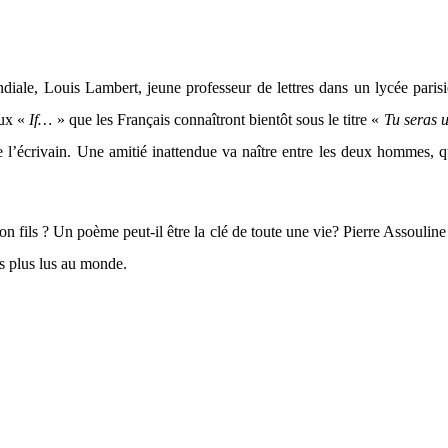
iale, Louis Lambert, jeune professeur de lettres dans un lycée parisie
eux «
If…
» que les Français connaîtront bientôt sous le titre «
Tu seras 
de l’écrivain. Une amitié inattendue va naître entre les deux hommes, q
on fils ? Un poème peut-il être la clé de toute une vie? Pierre Assoulin
es plus lus au monde.