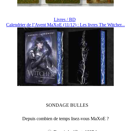
Livres / BD
Calendrier de l’Avent MaXoE (11/12) : Les livres The Witcher...
SONDAGE
BULLES
Depuis combien de temps lisez-vous MaXoE ?