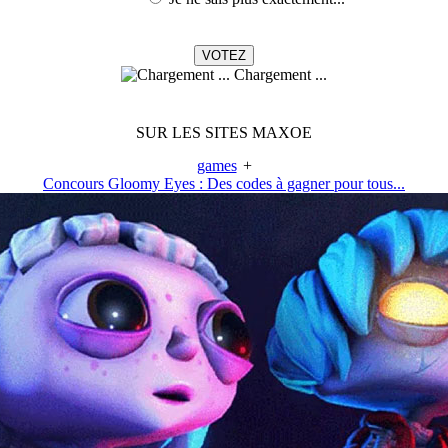
Chargement ...
SUR LES SITES MAXOE
games
+
Concours Gloomy Eyes : Des codes à gagner pour tous...