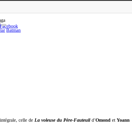
oann chez Dargaud
nga
Facebook
lar
Batman
ntégrale, celle de
La voleuse du Père-Fauteuil
d’
Omond
et
Yoann