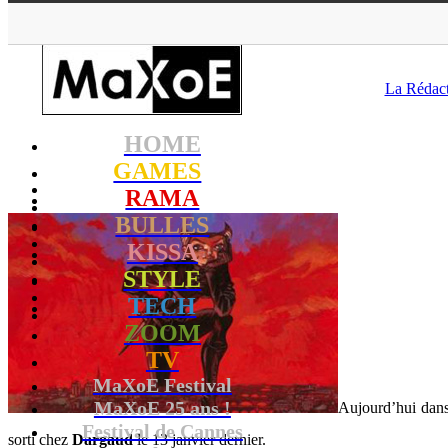
MaXoE
>
RAM
La Rédac
HOME
GAMES
RAMA
BULLES
KISSA
STYLE
TECH
ZOOM
TV
MaXoE Festival
MaXoE 25 ans !
Aujourd’hui dan
Festival de Cannes
sorti chez
Dargaud
le 13 janvier dernier.