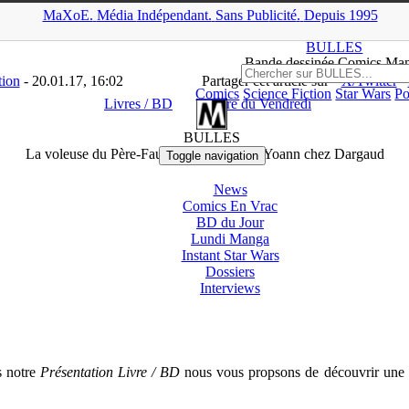
MaXoE.
Média
Indépendant.
▲
Sans Pub
licité
.
Depuis 1995
A
>
News
>
Livres / BD
>
La voleuse du Père-Fauteuil d’Omond et Y
BULLES
Bande dessinée Comics Ma
tion
- 20.01.17, 16:02
Partager cet article sur
X/Twitter
Comics
Science Fiction
Star Wars
Po
Livres / BD
Livre du Vendredi
BULLES
La voleuse du Père-Fauteuil d’Omond et Yoann chez Dargaud
Toggle navigation
News
Comics En Vrac
BD du Jour
Lundi Manga
Instant
Star Wars
Dossiers
Interviews
s notre
Présentation Livre / BD
nous vous propsons de découvrir une i