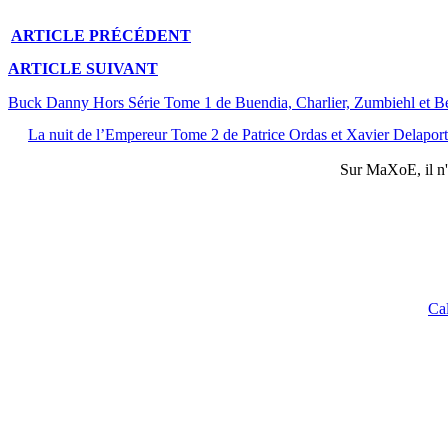
ARTICLE
PRÉCÉDENT
ARTICLE
SUIVANT
Buck Danny Hors Série Tome 1 de Buendia, Charlier, Zumbiehl et B
La nuit de l’Empereur Tome 2 de Patrice Ordas et Xavier Delapor
Sur
MaXoE
, il 
Ca