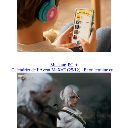
Musique
PC
+
Calendrier de l’Avent MaXoE (25/12) : Et on termine en...