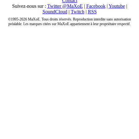
Contact
Suivez-nous sur :
Twitter @MaXoE
|
Facebook
|
Youtube
|
SoundCloud
|
Twitch
|
RSS
©1995-2026 MaXoE. Tous droits réservés. Reproduction interdite sans autorisation
préalable. Les marques citées sur MaXoE appartiennent à leur propriétaire respectif.