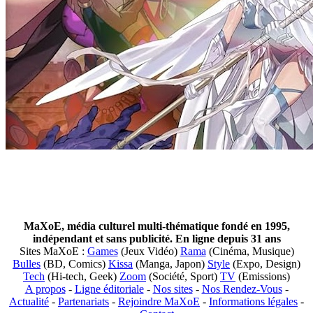
MaXoE, média culturel multi-thématique fondé en 1995,
indépendant et sans publicité. En ligne depuis 31 ans
Sites MaXoE :
Games
(Jeux Vidéo)
Rama
(Cinéma, Musique)
Bulles
(BD, Comics)
Kissa
(Manga, Japon)
Style
(Expo, Design)
Tech
(Hi-tech, Geek)
Zoom
(Société, Sport)
TV
(Emissions)
A propos
-
Ligne éditoriale
-
Nos sites
-
Nos Rendez-Vous
-
Actualité
-
Partenariats
-
Rejoindre MaXoE
-
Informations légales
-