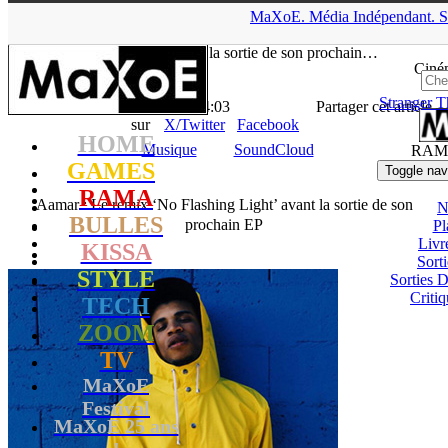
▲
MaXoE.
Média
Indépendant.
S
MaXoE
>
RAMA
>
News
>
Musique
>
Aamar : Le remix ‘No
Flashing Light’ avant la sortie de son prochain…
Ciné
Stranger T
La Rédaction
- 04.08.17, 14:03
Partager cet article
sur
X/Twitter
Facebook
HOME
Musique
SoundCloud
RAM
GAMES
Toggle nav
RAMA
Aamar : Le remix ‘No Flashing Light’ avant la sortie de son
N
BULLES
prochain EP
Pl
Livr
KISSA
Sort
STYLE
Sorties
Critiq
TECH
ZOOM
TV
MaXoE
Festival
MaXoE 25 ans
!