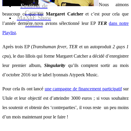
Nous aimons
Festival de
Cannes
beaucoup ce que fait
Margaret Catcher
et c’est pour cela que
MaXoE Show
l’année dernière nous avions sélectionné leur EP
TER
dans notre
Games
Playlist
.
Après trois EP (
Transhuman fever
,
TER
et un autoproduit
2 guys 1
cpu
), le duo lillois qui forme Margaret Catcher a décidé d’enregistrer
leur premier album,
Singularity
qu’ils comptent sortir au mois
d’octobre 2016 sur le label lyonnais Atypeek Music.
Pour cela ils ont lancé
une campagne de financement participatif
sur
Ulule et leur objectif est d’atteindre 3000 euros ; si vous souhaitez
les soutenir et obtenir des ‘contreparties’, il vous reste un peu moins
d’un mois maintenant pour le faire !