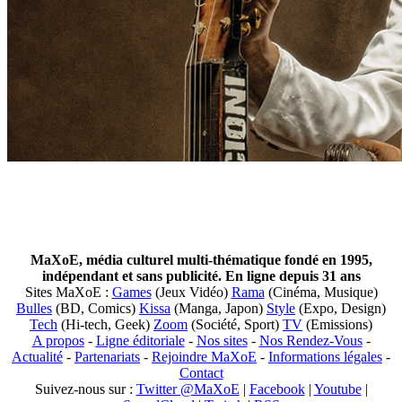
MaXoE, média culturel multi-thématique fondé en 1995,
indépendant et sans publicité. En ligne depuis 31 ans
Sites MaXoE :
Games
(Jeux Vidéo)
Rama
(Cinéma, Musique)
Bulles
(BD, Comics)
Kissa
(Manga, Japon)
Style
(Expo, Design)
Tech
(Hi-tech, Geek)
Zoom
(Société, Sport)
TV
(Emissions)
A propos
-
Ligne éditoriale
-
Nos sites
-
Nos Rendez-Vous
-
Actualité
-
Partenariats
-
Rejoindre MaXoE
-
Informations légales
-
Contact
Suivez-nous sur :
Twitter @MaXoE
|
Facebook
|
Youtube
|