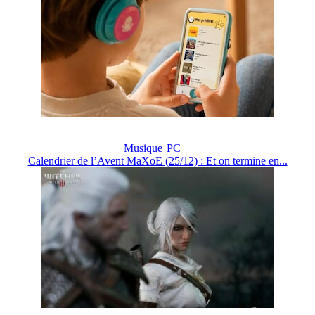
Musique
PC
+
Calendrier de l’Avent MaXoE (25/12) : Et on termine en...