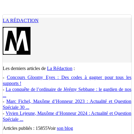
LA RÉDACTION
Les derniers articles de
La Rédaction
:
-
Concours Gloomy Eyes : Des codes à gagner pour tous les
supports !
-
La conquête de l’ordinaire de Jérémy Sebbane : le gardien de nos
...
-
Marc Fichel, Maxôme d’Honneur 2023 : Actualité et Question
Spéciale 30 ...
-
Vivien Lejeune, Maxôme d’Honneur 2024 : Actualité et Question
Spéciale ...
Articles publiés : 15855
Voir
son blog