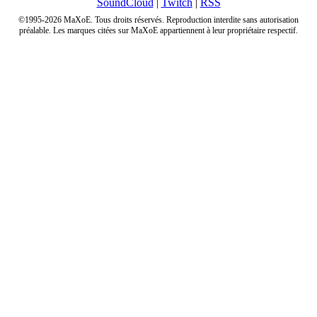
SoundCloud
|
Twitch
|
RSS
©1995-2026 MaXoE. Tous droits réservés. Reproduction interdite sans autorisation
préalable. Les marques citées sur MaXoE appartiennent à leur propriétaire respectif.