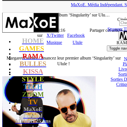
▲
MaXoE.
Média
Indépendant.
S
MaXoE
>
RAMA
>
News
>
Musique
>
Margaret Catcher :
financez leur premier album ‘Singularity’ sur Ulu…
Ciné
Stranger T
La Rédaction
- 06.05.16, 14:16
Partager cet article
sur
X/Twitter
Facebook
HOME
Musique
Ulule
RAM
GAMES
Toggle nav
RAMA
Margaret Catcher : financez leur premier album ‘Singularity’ sur
N
BULLES
Ulule !
Pl
Livr
KISSA
Sort
STYLE
Sorties
Critiq
TECH
ZOOM
TV
MaXoE
Festival
MaXoE 25 ans
!