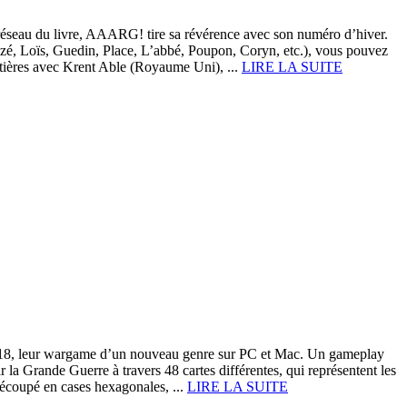
éseau du livre, AAARG! tire sa révérence avec son numéro d’hiver.
zé, Loïs, Guedin, Place, L’abbé, Poupon, Coryn, etc.), vous pouvez
tières avec Krent Able (Royaume Uni), ...
LIRE LA SUITE
 14-18, leur wargame d’un nouveau genre sur PC et Mac. Un gameplay
 la Grande Guerre à travers 48 cartes différentes, qui représentent les
 découpé en cases hexagonales, ...
LIRE LA SUITE