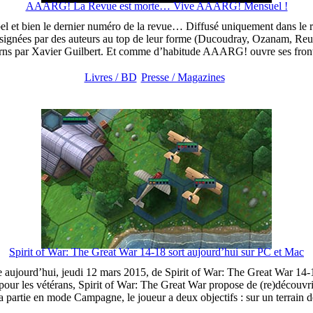
AAARG! La Revue est morte… Vive AAARG! Mensuel !
et bien le dernier numéro de la revue… Diffusé uniquement dans le r
 signées par des auteurs au top de leur forme (Ducoudray, Ozanam, Reu
 Burns par Xavier Guilbert. Et comme d’habitude AAARG! ouvre ses fron
Livres / BD
Presse / Magazines
Spirit of War: The Great War 14-18 sort aujourd’hui sur PC et Mac
tie aujourd’hui, jeudi 12 mars 2015, de Spirit of War: The Great War
 pour les vétérans, Spirit of War: The Great War propose de (re)découvrir
 la partie en mode Campagne, le joueur a deux objectifs : sur un terrain