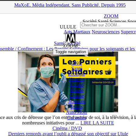
MaXoE.
Média
Indépendant.
▲
Sans Pub
licité
.
Depuis 1995
MaXoE
>
Mots-clés
> Ulule
ZOOM
Société Santé Sciences
Spor
ULULE
Arts Martiaux
Neurosciences
Supercr
Santé
Société
ZOOM
ble / Confinement : Les Paniers Solidaires pour les soignants et les p
Toggle navigation
ONG
Santé
Ecologie
Histoire
Société
Monde
Cuisine
Sciences
Sports
Auto/
Moto
ace aux cris de détresse que l’on entend autour de soi, à la télévision, à
Curiosités
nombreuses initiatives pour ...
LIRE LA SUITE
Cinéma / DVD
Derniers remords avant l’oubli a dépassé son objectif sur Ulule