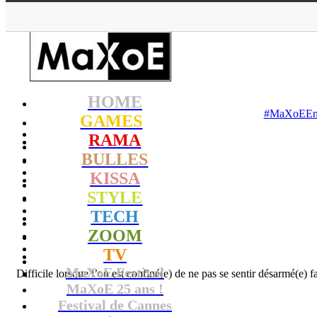
HOME
#MaXoEEnsem
GAMES
RAMA
BULLES
KISSA
STYLE
TECH
ZOOM
TV
MaXoE Festival
Difficile lorsque l’on est confiné(e) de ne pas se sentir désarmé(e) f
MaXoE 25 ans !
Festival de Cannes