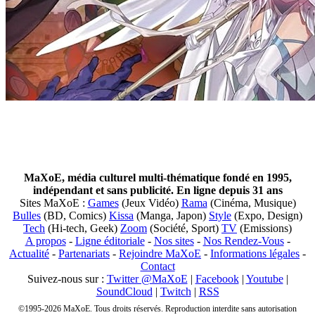
MaXoE, média culturel multi-thématique fondé en 1995,
indépendant et sans publicité. En ligne depuis 31 ans
Sites MaXoE :
Games
(Jeux Vidéo)
Rama
(Cinéma, Musique)
Bulles
(BD, Comics)
Kissa
(Manga, Japon)
Style
(Expo, Design)
Tech
(Hi-tech, Geek)
Zoom
(Société, Sport)
TV
(Emissions)
A propos
-
Ligne éditoriale
-
Nos sites
-
Nos Rendez-Vous
-
Actualité
-
Partenariats
-
Rejoindre MaXoE
-
Informations légales
-
Contact
Suivez-nous sur :
Twitter @MaXoE
|
Facebook
|
Youtube
|
SoundCloud
|
Twitch
|
RSS
©1995-2026 MaXoE. Tous droits réservés. Reproduction interdite sans autorisation