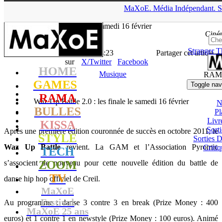
▲
MaXoE.
Média
Indépendant.
S
MaXoE
>
RAMA
>
News
>
Musique
>
Waz Up Battle 2.0 : les
finale le samedi 16 février
Ciné
Stranger T
La Rédaction
- 11.02.13, 14:23
Partager cet article
sur
X/Twitter
Facebook
HOME
Musique
RAM
GAMES
Toggle nav
RAMA
Waz Up Battle 2.0 : les finale le samedi 16 février
N
BULLES
Pl
Livr
KISSA
Sort
Après une première édition couronnée de succès en octobre 2011, le
STYLE
Sorties
Waz Up Battle
revient. La GAM et l’Association Pyromic
Critiq
TECH
s’associent de nouveau pour cette nouvelle édition du battle de
ZOOM
TV
danse hip hop officiel de Creil.
MaXoE
Festival
Au programme : danse 3 contre 3 en break (Prize Money : 400
MaXoE 25 ans
euros) et 1 contre 1 en newstyle (Prize Money : 100 euros). Animé
!