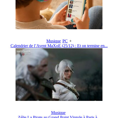
Musique
PC
+
Calendrier de l’Avent MaXoE (25/12) : Et on termine en...
Musique
Zélie La Pirate au Grand Point Virgule à Paris à...