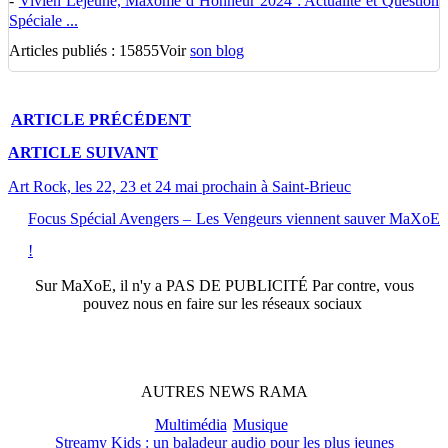
-
Vivien Lejeune, Maxôme d’Honneur 2024 : Actualité et Question
Spéciale ...
Articles publiés : 15855
Voir
son blog
ARTICLE
PRÉCÉDENT
ARTICLE
SUIVANT
Art Rock, les 22, 23 et 24 mai prochain à Saint-Brieuc
Focus Spécial Avengers – Les Vengeurs viennent sauver MaXoE
!
Sur
MaXoE
, il n'y a
PAS DE PUBLICITÉ
Par contre, vous
pouvez nous en faire sur les réseaux sociaux
AUTRES
NEWS
RAMA
Multimédia
Musique
Streamy Kids : un baladeur audio pour les plus jeunes