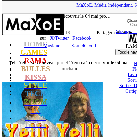
▲
MaXoE.
Média
Indépendant.
S
MaXoE
>
RAMA
>
News
>
Musique
>
Yelli Yelli : son nouveau
projet ‘Yemma’ à découvrir le 04 mai pro…
Ciné
Stranger T
La Rédaction
- 20.04.15, 14:19
Partager cet article
sur
X/Twitter
Facebook
HOME
Musique
SoundCloud
RAM
GAMES
Toggle nav
RAMA
Yelli Yelli : son nouveau projet ‘Yemma’ à découvrir le 04 mai
N
BULLES
prochain
Pl
Livr
KISSA
Sort
STYLE
Sorties
Critiq
TECH
ZOOM
TV
MaXoE
Festival
MaXoE 25 ans
!