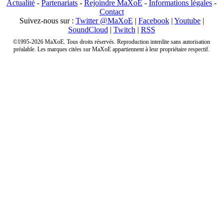
Actualité
-
Partenariats
-
Rejoindre MaXoE
-
Informations légales
-
Contact
Suivez-nous sur :
Twitter @MaXoE
|
Facebook
|
Youtube
|
SoundCloud
|
Twitch
|
RSS
©1995-2026 MaXoE. Tous droits réservés. Reproduction interdite sans autorisation
préalable. Les marques citées sur MaXoE appartiennent à leur propriétaire respectif.