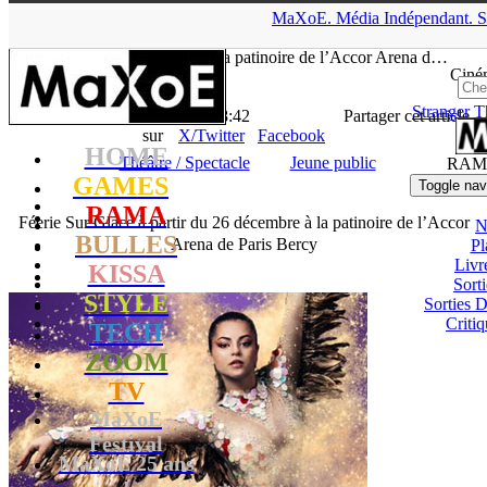
▲
MaXoE.
Média
Indépendant.
S
MaXoE
>
RAMA
>
News
>
Théâtre / Spectacle
>
Féerie Sur Glace
à partir du 26 décembre à la patinoire de l’Accor Arena d…
Ciné
Stranger T
La Rédaction
- 22.12.22, 18:42
Partager cet article
sur
X/Twitter
Facebook
HOME
Théâtre / Spectacle
Jeune public
RAM
GAMES
Toggle nav
RAMA
Féerie Sur Glace à partir du 26 décembre à la patinoire de l’Accor
N
BULLES
Arena de Paris Bercy
Pl
Livr
KISSA
Sort
STYLE
Sorties
Critiq
TECH
ZOOM
TV
MaXoE
Festival
MaXoE 25 ans
!