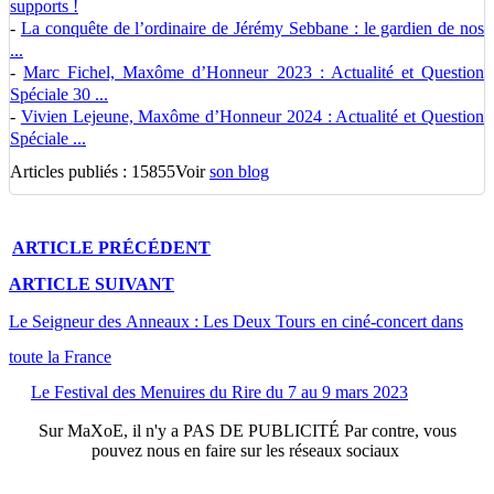
supports !
-
La conquête de l’ordinaire de Jérémy Sebbane : le gardien de nos
...
-
Marc Fichel, Maxôme d’Honneur 2023 : Actualité et Question
Spéciale 30 ...
-
Vivien Lejeune, Maxôme d’Honneur 2024 : Actualité et Question
Spéciale ...
Articles publiés : 15855
Voir
son blog
ARTICLE
PRÉCÉDENT
ARTICLE
SUIVANT
Le Seigneur des Anneaux : Les Deux Tours en ciné-concert dans
toute la France
Le Festival des Menuires du Rire du 7 au 9 mars 2023
Sur
MaXoE
, il n'y a
PAS DE PUBLICITÉ
Par contre, vous
pouvez nous en faire sur les réseaux sociaux