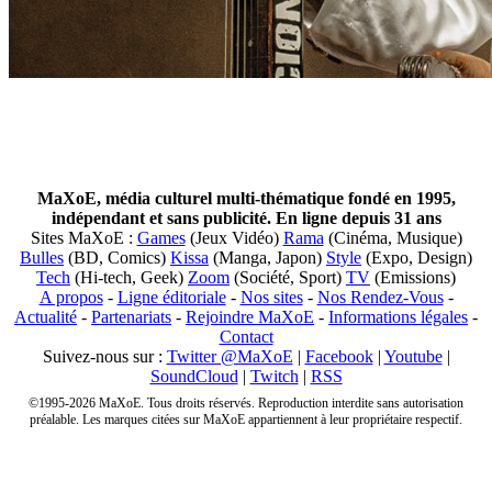
MaXoE, média culturel multi-thématique fondé en 1995,
indépendant et sans publicité. En ligne depuis 31 ans
Sites MaXoE :
Games
(Jeux Vidéo)
Rama
(Cinéma, Musique)
Bulles
(BD, Comics)
Kissa
(Manga, Japon)
Style
(Expo, Design)
Tech
(Hi-tech, Geek)
Zoom
(Société, Sport)
TV
(Emissions)
A propos
-
Ligne éditoriale
-
Nos sites
-
Nos Rendez-Vous
-
Actualité
-
Partenariats
-
Rejoindre MaXoE
-
Informations légales
-
Contact
Suivez-nous sur :
Twitter @MaXoE
|
Facebook
|
Youtube
|
SoundCloud
|
Twitch
|
RSS
©1995-2026 MaXoE. Tous droits réservés. Reproduction interdite sans autorisation
préalable. Les marques citées sur MaXoE appartiennent à leur propriétaire respectif.