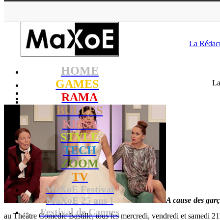
MaXoE
>
RAMA
>
Ne
La Rédac
HOME
GAMES
La
RAMA
BULLES
KISSA
STYLE
TECH
ZOOM
TV
MaXoE Festival
MaXoE 25 ans !
A cause des gar
Festival de Cannes
au Théâtre Comédie Bastille, tous les mercredi, vendredi et samedi 