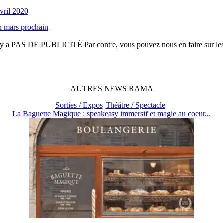
vril 2020
en mars prochain
n'y a
PAS DE PUBLICITÉ
Par contre, vous pouvez nous en faire sur le
AUTRES
NEWS
RAMA
Sorties / Expos
Théâtre / Spectacle
La Baguette Magique : speakeasy immersif et magie au coeur...