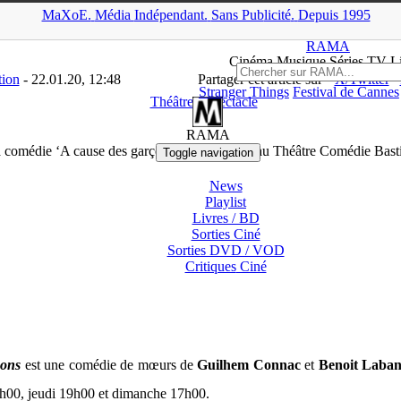
MaXoE.
Média
Indépendant.
▲
Sans Pub
licité
.
Depuis 1995
ws
>
Théâtre / Spectacle
>
La comédie ‘A cause des garçons’ actuelle
RAMA
Ciné
ma
Musique Séries
TV
L
tion
- 22.01.20, 12:48
Partager cet article sur
X/Twitter
Stranger Things
Festival de Cannes
Théâtre / Spectacle
RAMA
 comédie ‘A cause des garçons’ actuellement au Théâtre Comédie Basti
Toggle navigation
News
Playlist
Livres / BD
Sorties Ciné
Sorties DVD / VOD
Critiques
Ciné
çons
est une comédie de mœurs de
Guilhem Connac
et
Benoit Laban
21h00, jeudi 19h00 et dimanche 17h00.