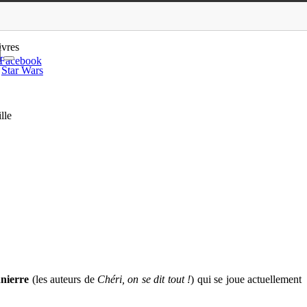
ment au Théâtre Comédi…
ivres
Facebook
Star Wars
lle
nierre
(les auteurs de
Chéri, on se dit tout !
) qui se joue actuellement