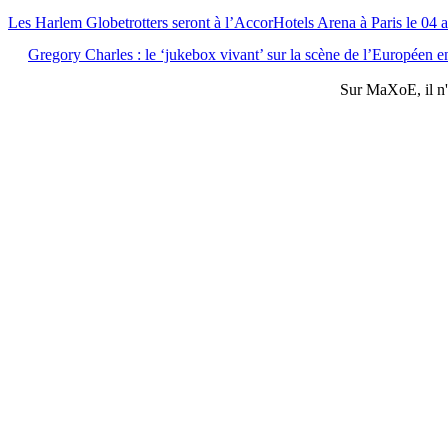
Les Harlem Globetrotters seront à l’AccorHotels Arena à Paris le 04 a
Gregory Charles : le ‘jukebox vivant’ sur la scène de l’Européen 
Sur
MaXoE
, il 