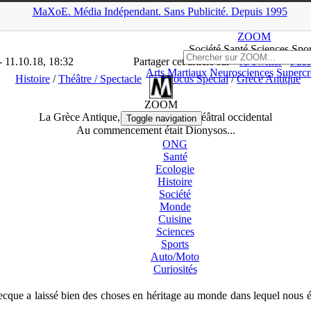
MaXoE.
Média
Indépendant.
▲
Sans Pub
licité
.
Depuis 1995
ZOOM
>
News
>
Histoire
>
La Grèce Antique, berceau de l’art théâtra
ZOOM
Société Santé Sciences
Spor
- 11.10.18, 18:32
Partager cet article sur
X/Twitter
Fac
Arts Martiaux
Neurosciences
Supercr
Histoire
/
Théâtre / Spectacle
Focus Spécial
/
Grèce Antique
ZOOM
La Grèce Antique, berceau de l’art théâtral occidental
Toggle navigation
Au commencement était Dionysos...
ONG
Santé
Ecologie
Histoire
Société
Monde
Cuisine
Sciences
Sports
Auto/
Moto
Curiosités
recque a laissé bien des choses en héritage au monde dans lequel nous év