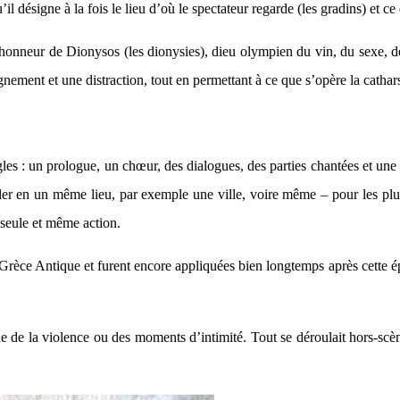
l désigne à la fois le lieu d’où le spectateur regarde (les gradins) et ce q
’honneur de Dionysos (les dionysies), dieu olympien du vin, du sexe, de l
nement et une distraction, tout en permettant à ce que s’opère la catharsi
es : un prologue, un chœur, des dialogues, des parties chantées et une u
ler en un même lieu, par exemple une ville, voire même – pour les plus
 seule et même action.
la Grèce Antique et furent encore appliquées bien longtemps après cette é
ne de la violence ou des moments d’intimité. Tout se déroulait hors-scèn