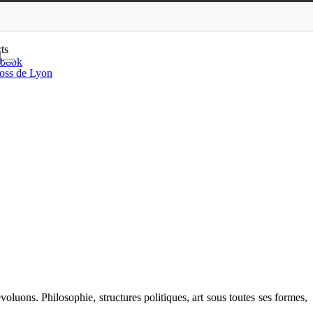
l occidental
ts
ebook
oss de Lyon
oluons. Philosophie, structures politiques, art sous toutes ses formes,