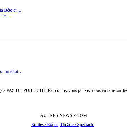
 Bête et ...
er ...
o, un idiot…
n'y a
PAS DE PUBLICITÉ
Par contre, vous pouvez nous en faire sur le
AUTRES
NEWS
ZOOM
Sorties / Expos
Théâtre / Spectacle