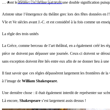
MaXoE Show Games
… dont le théâtre. Un théâtre qui revêt une double signification puisqu’i
Aristote situe l’émergence du théâtre grec lors des fêtes données en l
VIe et Ve siècles avant J.-C. et est considéré à la fois comme un enseig
La règle des trois unités
La Grèce, comme berceau de l’art théâtral, en a également créé les règl
pièce ne doivent pas dépasser une journée. Ceux-ci doivent se dérou
sans exception doivent être liés entre eux afin de ne donner lieu à une
Il faut savoir que ces règles dépassèrent largement les frontières de 
à l’image de
William Shakespeare
.
Une dernière chose : il était également interdit de représenter sur scè
Là encore,
Shakespeare
s’est largement assis dessus !