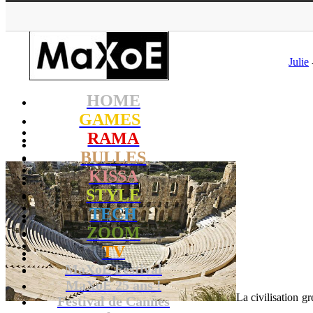
MaXoE
>
Julie
HOME
GAMES
RAMA
BULLES
KISSA
STYLE
TECH
ZOOM
TV
MaXoE Festival
MaXoE 25 ans !
La civilisation g
Festival de Cannes