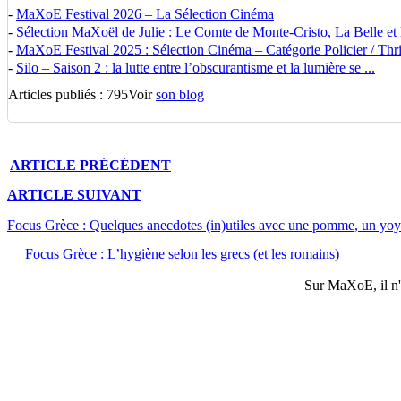
-
MaXoE Festival 2026 – La Sélection Cinéma
-
Sélection MaXoël de Julie : Le Comte de Monte-Cristo, La Belle et la
-
MaXoE Festival 2025 : Sélection Cinéma – Catégorie Policier / Thrill
-
Silo – Saison 2 : la lutte entre l’obscurantisme et la lumière se ...
Articles publiés : 795
Voir
son blog
ARTICLE
PRÉCÉDENT
ARTICLE
SUIVANT
Focus Grèce : Quelques anecdotes (in)utiles avec une pomme, un yoy
Focus Grèce : L’hygiène selon les grecs (et les romains)
Sur
MaXoE
, il 