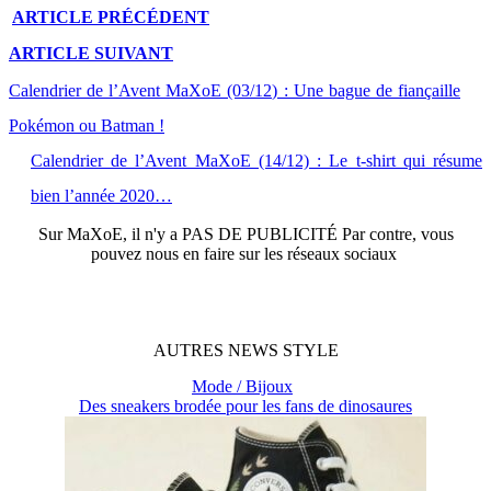
ARTICLE
PRÉCÉDENT
ARTICLE
SUIVANT
Calendrier de l’Avent MaXoE (03/12) : Une bague de fiançaille
Pokémon ou Batman !
Calendrier de l’Avent MaXoE (14/12) : Le t-shirt qui résume
bien l’année 2020…
Sur
MaXoE
, il n'y a
PAS DE PUBLICITÉ
Par contre, vous
pouvez nous en faire sur les réseaux sociaux
AUTRES
NEWS
STYLE
Mode / Bijoux
Des sneakers brodée pour les fans de dinosaures