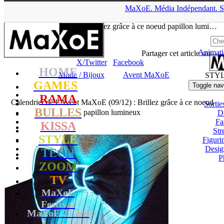
▲
MaXoE.
Média
Indépendant.
S
MaXoE
>
STYLE
>
News
>
Mode / Bijoux
>
Calendrier de
l’Avent MaXoE (09/12) : Brillez grâce à ce noeud papillon lumi…
Animati
Tadam
- 09.12.20, 10:08
Partager cet article sur
X/Twitter
Facebook
HOME
Mode / Bijoux
Avent MaXoE
STY
GAMES
Toggle nav
RAMA
Calendrier de l’Avent MaXoE (09/12) : Brillez grâce à ce noeud
Sortie
BULLES
papillon lumineux
D
Fa
KISSA
Str
STYLE
Figuri
Desig
TECH
P
ZOOM
TV
MaXoE
Festival
MaXoE 25 ans
!