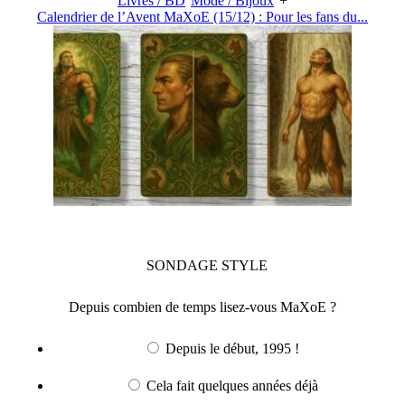
Livres / BD
Mode / Bijoux
+
Calendrier de l’Avent MaXoE (15/12) : Pour les fans du...
SONDAGE
STYLE
Depuis combien de temps lisez-vous MaXoE ?
Depuis le début, 1995 !
Cela fait quelques années déjà