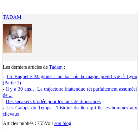
TADAM
Les derniers articles de
Tadam
:
-
La Baguette Magique : un bar où la magie prend vie à Lyon
(Partie 1)
-
Il y a 30 ans… La trajectoire inattendue (et parfaitement assumée)
de ...
-
Des sneakers brodée pour les fans de dinosaures
-
Les Galops du Temps, l’histoire du lien qui lie les hommes aux
chevaux
Articles publiés : 755
Voir
son blog