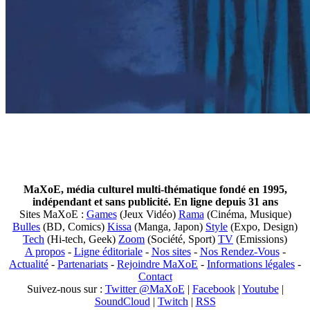
MaXoE, média culturel multi-thématique fondé en 1995,
indépendant et sans publicité. En ligne depuis 31 ans
Sites MaXoE :
Games
(Jeux Vidéo)
Rama
(Cinéma, Musique)
Bulles
(BD, Comics)
Kissa
(Manga, Japon)
Style
(Expo, Design)
Tech
(Hi-tech, Geek)
Zoom
(Société, Sport)
TV
(Emissions)
A propos
-
Ligne éditoriale
-
Nos sites
-
Nos Rendez-Vous
-
Actualité
-
Partenariats
-
Rejoindre MaXoE
-
Informations légales
-
Contact
Suivez-nous sur :
Twitter @MaXoE
|
Facebook
|
Youtube
|
SoundCloud
|
Twitch
|
RSS