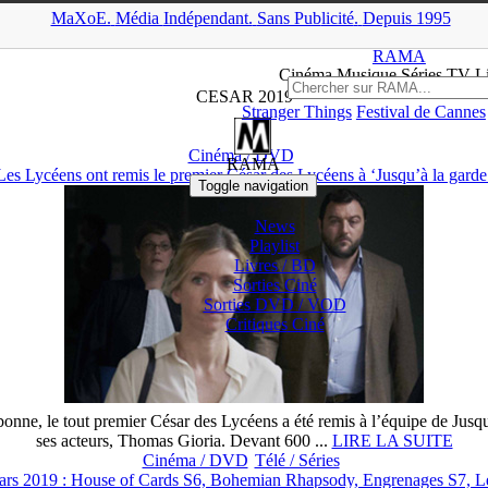
MaXoE.
Média
Indépendant.
▲
Sans Pub
licité
.
Depuis 1995
MaXoE
>
Mots-clés
> César 2019
RAMA
Ciné
ma
Musique Séries
TV
L
CESAR 2019
Stranger Things
Festival de Cannes
Cinéma / DVD
RAMA
Les Lycéens ont remis le premier César des Lycéens à ‘Jusqu’à la garde
Toggle navigation
News
Playlist
Livres / BD
Sorties Ciné
Sorties DVD / VOD
Critiques
Ciné
nne, le tout premier César des Lycéens a été remis à l’équipe de Jusqu
ses acteurs, Thomas Gioria. Devant 600 ...
LIRE LA SUITE
Cinéma / DVD
Télé / Séries
s 2019 : House of Cards S6, Bohemian Rhapsody, Engrenages S7, Les