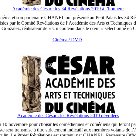
Académie des César : les 34 Révélations 2019 à l’honneur
néma et son partenaire CHANEL ont présenté au Petit Palais les 34 Rév
oisies par le Comité Révélations de l’Académie des Arts et Techniques d
nn Gonzalez, réalisateur de « Un couteau dans le cœur » sélectionné en C
Cinéma / DVD
Académie des César : les Révélations 2019 dévoilées
10 novembre pour choisir les comédiennes et comédiens qui feront partie
te sera transmise à titre strictement indicatif aux membres votants de l’
ulin. Le Projet Révélations est soutenu par CHANEL, Partenaire Offic