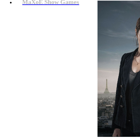
MaXoE Show Games