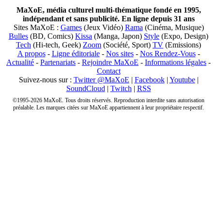
MaXoE, média culturel multi-thématique fondé en 1995,
indépendant et sans publicité. En ligne depuis 31 ans
Sites MaXoE :
Games
(Jeux Vidéo)
Rama
(Cinéma, Musique)
Bulles
(BD, Comics)
Kissa
(Manga, Japon)
Style
(Expo, Design)
Tech
(Hi-tech, Geek)
Zoom
(Société, Sport)
TV
(Emissions)
A propos
-
Ligne éditoriale
-
Nos sites
-
Nos Rendez-Vous
-
Actualité
-
Partenariats
-
Rejoindre MaXoE
-
Informations légales
-
Contact
Suivez-nous sur :
Twitter @MaXoE
|
Facebook
|
Youtube
|
SoundCloud
|
Twitch
|
RSS
©1995-2026 MaXoE. Tous droits réservés. Reproduction interdite sans autorisation
préalable. Les marques citées sur MaXoE appartiennent à leur propriétaire respectif.