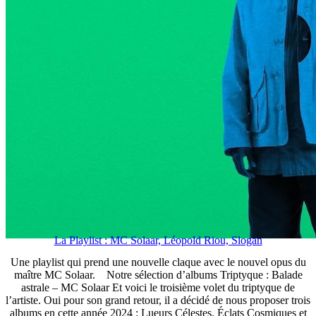
La Playlist : MC Solaar, Léopold Riou, Slogan
Une playlist qui prend une nouvelle claque avec le nouvel opus du
maître MC Solaar. Notre sélection d’albums Triptyque : Balade
astrale – MC Solaar Et voici le troisième volet du triptyque de
l’artiste. Oui pour son grand retour, il a décidé de nous proposer trois
albums en cette année 2024 : Lueurs Célestes, Éclats Cosmiques et