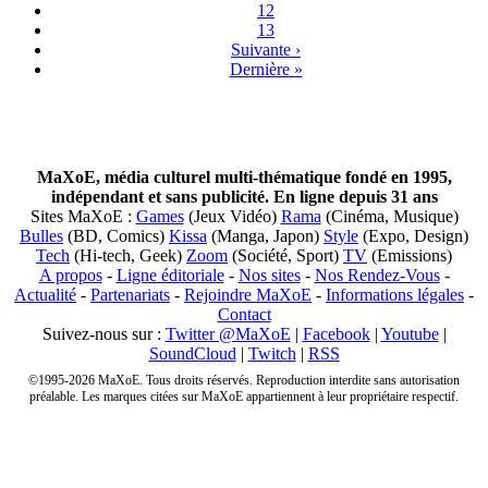
12
13
Suivante ›
Dernière »
MaXoE, média culturel multi-thématique fondé en 1995,
indépendant et sans publicité. En ligne depuis 31 ans
Sites MaXoE :
Games
(Jeux Vidéo)
Rama
(Cinéma, Musique)
Bulles
(BD, Comics)
Kissa
(Manga, Japon)
Style
(Expo, Design)
Tech
(Hi-tech, Geek)
Zoom
(Société, Sport)
TV
(Emissions)
A propos
-
Ligne éditoriale
-
Nos sites
-
Nos Rendez-Vous
-
Actualité
-
Partenariats
-
Rejoindre MaXoE
-
Informations légales
-
Contact
Suivez-nous sur :
Twitter @MaXoE
|
Facebook
|
Youtube
|
SoundCloud
|
Twitch
|
RSS
©1995-2026 MaXoE. Tous droits réservés. Reproduction interdite sans autorisation
préalable. Les marques citées sur MaXoE appartiennent à leur propriétaire respectif.