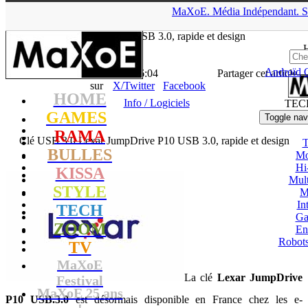
▲
MaXoE.
Média
Indépendant.
S
MaXoE
>
TECH
>
News
>
Info / Logiciels
>
Clé USB 3.0 Lexar
JumpDrive P10 USB 3.0, rapide et design
Androïd
La Rédaction
- 21.06.13, 16:04
Partager cet article
sur
X/Twitter
Facebook
HOME
Info / Logiciels
TEC
GAMES
Toggle nav
RAMA
Clé USB 3.0 Lexar JumpDrive P10 USB 3.0, rapide et design
T
BULLES
Mo
Hi
KISSA
Mul
STYLE
M
In
TECH
Ga
ZOOM
En
Robots
TV
MaXoE
La clé
Lexar JumpDrive
Festival
MaXoE 25 ans
P10 USB.3.0
est désormais disponible en France chez les e-
!