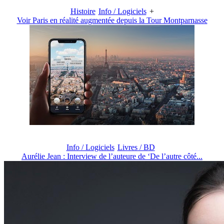
Histoire
Info / Logiciels
+
Voir Paris en réalité augmentée depuis la Tour Montparnasse
Info / Logiciels
Livres / BD
Aurélie Jean : Interview de l’auteure de ‘De l’autre côté...