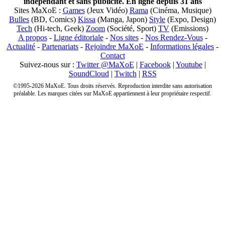
indépendant et sans publicité. En ligne depuis 31 ans
Sites MaXoE :
Games
(Jeux Vidéo)
Rama
(Cinéma, Musique)
Bulles
(BD, Comics)
Kissa
(Manga, Japon)
Style
(Expo, Design)
Tech
(Hi-tech, Geek)
Zoom
(Société, Sport)
TV
(Emissions)
A propos
-
Ligne éditoriale
-
Nos sites
-
Nos Rendez-Vous
-
Actualité
-
Partenariats
-
Rejoindre MaXoE
-
Informations légales
-
Contact
Suivez-nous sur :
Twitter @MaXoE
|
Facebook
|
Youtube
|
SoundCloud
|
Twitch
|
RSS
©1995-2026 MaXoE. Tous droits réservés. Reproduction interdite sans autorisation
préalable. Les marques citées sur MaXoE appartiennent à leur propriétaire respectif.