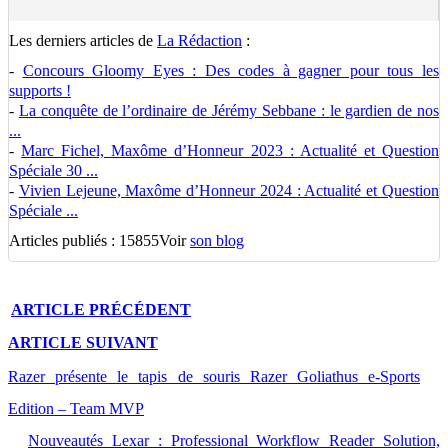
Les derniers articles de
La Rédaction
:
-
Concours Gloomy Eyes : Des codes à gagner pour tous les
supports !
-
La conquête de l’ordinaire de Jérémy Sebbane : le gardien de nos
...
-
Marc Fichel, Maxôme d’Honneur 2023 : Actualité et Question
Spéciale 30 ...
-
Vivien Lejeune, Maxôme d’Honneur 2024 : Actualité et Question
Spéciale ...
Articles publiés : 15855
Voir
son blog
ARTICLE
PRÉCÉDENT
ARTICLE
SUIVANT
Razer présente le tapis de souris Razer Goliathus e-Sports
Edition – Team MVP
Nouveautés Lexar : Professional Workflow Reader Solution,