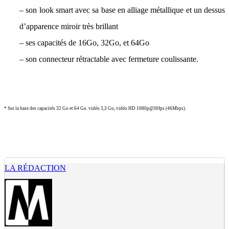
– son look smart avec sa base en alliage métallique et un dessus
d’apparence miroir très brillant
– ses capacités de 16Go, 32Go, et 64Go
– son connecteur rétractable avec fermeture coulissante.
* Sur la base des capacités 32 Go et 64 Go. vidéo 3,3 Go, vidéo HD 1080p@30fps (46Mbps).
LA RÉDACTION