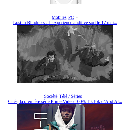
Mobiles
PC
+
Lost in Blindness : L’expérience auditive sort le 17 mai...
Société
Télé / Séries
+
Cités, la première série Prime Video 100% TikTok d’Abd Al...