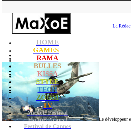
MaXoE
>
TECH
>
La Rédac
HOME
GAMES
RAMA
BULLES
KISSA
STYLE
TECH
ZOOM
TV
MaXoE Festival
MaXoE 25 ans !
Le développeur e
Festival de Cannes