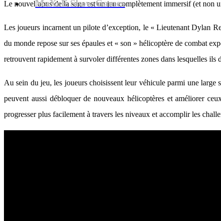
MaXoE Show Games
Le nouvel opus de la saga est un jeu complètement immersif (et non une
Les joueurs incarnent un pilote d’exception, le « Lieutenant Dylan Re
du monde repose sur ses épaules et « son » hélicoptère de combat expé
retrouvent rapidement à survoler différentes zones dans lesquelles ils 
Au sein du jeu, les joueurs choisissent leur véhicule parmi une large s
peuvent aussi débloquer de nouveaux hélicoptères et améliorer ceux q
progresser plus facilement à travers les niveaux et accomplir les challe