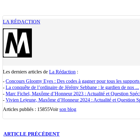
LA RÉDACTION
Les derniers articles de
La Rédaction
:
-
Concours Gloomy Eyes : Des codes à gagner pour tous les supports
-
La conquête de l’ordinaire de Jérémy Sebbane : le gardien de nos ...
-
Marc Fichel, Maxôme d’Honneur 2023 : Actualité et Question Spécia
-
Vivien Lejeune, Maxôme d’Honneur 2024 : Actualité et Question Spé
Articles publiés : 15855
Voir
son blog
ARTICLE
PRÉCÉDENT