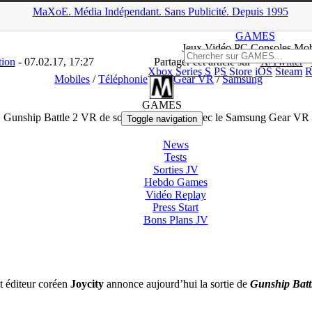
MaXoE.
Média
Indépendant.
▲
Sans Pub
licité
.
Depuis 1995
News
>
Téléphonie
>
Gunship Battle 2 VR de sortie sur mobiles ave
GAMES
Jeux
Vidéo
PC Consoles Mob
tion
- 07.02.17, 17:27
Partager cet article sur
X/Twitter
Xbox Series S
PS Store
iOS
Steam
R
Mobiles
/
Téléphonie
Gear VR
/
Samsung
GAMES
Gunship Battle 2 VR de sortie sur mobiles avec le Samsung Gear VR
Toggle navigation
News
Tests
Sorties
JV
Hebdo Games
Vidéo
Replay
Press Start
Bons Plans
JV
t éditeur coréen
Joycity
annonce aujourd’hui la sortie de
Gunship Batt