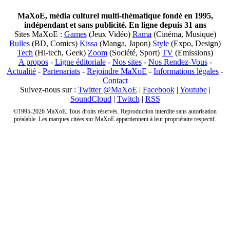
MaXoE, média culturel multi-thématique fondé en 1995,
indépendant et sans publicité. En ligne depuis 31 ans
Sites MaXoE :
Games
(Jeux Vidéo)
Rama
(Cinéma, Musique)
Bulles
(BD, Comics)
Kissa
(Manga, Japon)
Style
(Expo, Design)
Tech
(Hi-tech, Geek)
Zoom
(Société, Sport)
TV
(Emissions)
A propos
-
Ligne éditoriale
-
Nos sites
-
Nos Rendez-Vous
-
Actualité
-
Partenariats
-
Rejoindre MaXoE
-
Informations légales
-
Contact
Suivez-nous sur :
Twitter @MaXoE
|
Facebook
|
Youtube
|
SoundCloud
|
Twitch
|
RSS
©1995-2026 MaXoE. Tous droits réservés. Reproduction interdite sans autorisation
préalable. Les marques citées sur MaXoE appartiennent à leur propriétaire respectif.