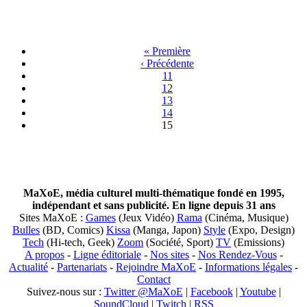
« Première
‹ Précédente
11
12
13
14
15
MaXoE, média culturel multi-thématique fondé en 1995,
indépendant et sans publicité. En ligne depuis 31 ans
Sites MaXoE :
Games
(Jeux Vidéo)
Rama
(Cinéma, Musique)
Bulles
(BD, Comics)
Kissa
(Manga, Japon)
Style
(Expo, Design)
Tech
(Hi-tech, Geek)
Zoom
(Société, Sport)
TV
(Emissions)
A propos
-
Ligne éditoriale
-
Nos sites
-
Nos Rendez-Vous
-
Actualité
-
Partenariats
-
Rejoindre MaXoE
-
Informations légales
-
Contact
Suivez-nous sur :
Twitter @MaXoE
|
Facebook
|
Youtube
|
SoundCloud
|
Twitch
|
RSS