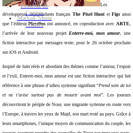
Les
Festival de
Cannes
développeurs indépendants français
The Pixel Hunt
et
Figs
ainsi
MaXoE Show
que l’éditeur
Playdius
ont annoncé, en coproduction avec
ARTE
,
Games
l’arrivée de leur nouveau projet
Enterre-moi, mon amour
, une
fiction interactive par messages texte, pour le 26 octobre prochain
sur iOS et Android.
Inspiré de faits réels et abordant des thèmes comme l’amour, l’espoir
et l’exil, Enterre-moi, mon amour est une fiction interactive qui fait
référence à une phrase d’adieu syrienne signifiant “
Prend soin de toi
et ne t’avise surtout pas de mourir avant moi
”. Les joueurs
découvriront le périple de Nour, une migrante syrienne en route vers
l’Europe, à travers les yeux de Majd, son mari resté au pays. Grâce à
leurs smartphones, l’unique moyen de communication du couple, les
joueurs pourront prendre des nouvelles de Nour par messages texte,