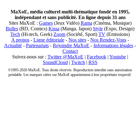
MaXoE, média culturel multi-thématique fondé en 1995,
indépendant et sans publicité. En ligne depuis 31 ans
Sites MaXoE :
Games
(Jeux Vidéo)
Rama
(Cinéma, Musique)
Bulles
(BD, Comics)
Kissa
(Manga, Japon)
Style
(Expo, Design)
Tech
(Hi-tech, Geek)
Zoom
(Société, Sport)
TV
(Emissions)
A propos
-
Ligne éditoriale
-
Nos sites
-
Nos Rendez-Vous
-
Actualité
-
Partenariats
-
Rejoindre MaXoE
-
Informations légales
-
Contact
Suivez-nous sur :
Twitter @MaXoE
|
Facebook
|
Youtube
|
SoundCloud
|
Twitch
|
RSS
©1995-2026 MaXoE. Tous droits réservés. Reproduction interdite sans autorisation
préalable. Les marques citées sur MaXoE appartiennent à leur propriétaire respectif.