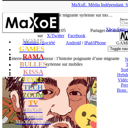
▲
MaXoE.
Média
Indépendant.
S
MaXoE
>
ZOOM
>
News
>
Société
>
Enterre-moi, mon amour :
l’histoire poignante d’une migrante syrienne sur mo…
Jeux
Xbox Series
La Rédaction
- 12.10.17, 19:05
Partager cet article
sur
X/Twitter
Facebook
HOME
Mobiles
/
Société
Androïd
/
iPad/iPhone
GAM
GAMES
Toggle nav
RAMA
Enterre-moi, mon amour : l’histoire poignante d’une migrante
N
BULLES
syrienne sur mobiles
T
Sort
KISSA
Hebd
STYLE
Vidé
Pres
TECH
Bons 
ZOOM
TV
MaXoE
Festival
MaXoE 25 ans
!