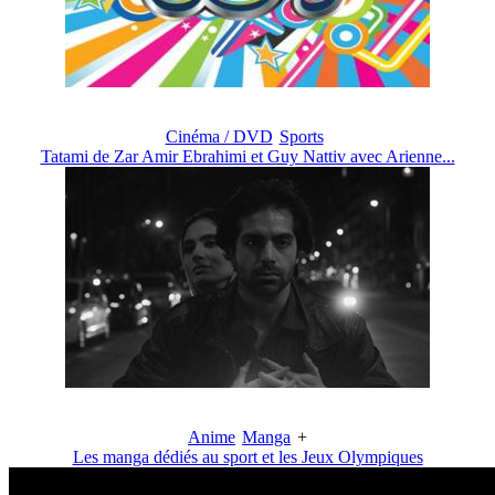
Cinéma / DVD
Sports
Tatami de Zar Amir Ebrahimi et Guy Nattiv avec Arienne...
Anime
Manga
+
Les manga dédiés au sport et les Jeux Olympiques