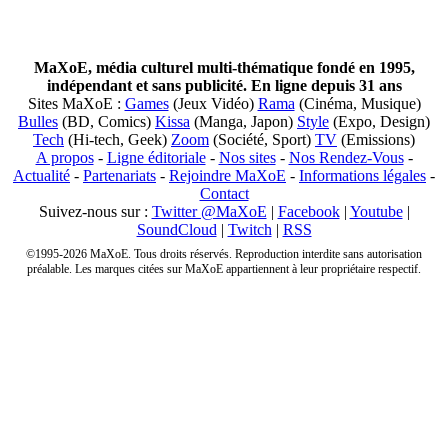
MaXoE, média culturel multi-thématique fondé en 1995,
indépendant et sans publicité. En ligne depuis 31 ans
Sites MaXoE :
Games
(Jeux Vidéo)
Rama
(Cinéma, Musique)
Bulles
(BD, Comics)
Kissa
(Manga, Japon)
Style
(Expo, Design)
Tech
(Hi-tech, Geek)
Zoom
(Société, Sport)
TV
(Emissions)
A propos
-
Ligne éditoriale
-
Nos sites
-
Nos Rendez-Vous
-
Actualité
-
Partenariats
-
Rejoindre MaXoE
-
Informations légales
-
Contact
Suivez-nous sur :
Twitter @MaXoE
|
Facebook
|
Youtube
|
SoundCloud
|
Twitch
|
RSS
©1995-2026 MaXoE. Tous droits réservés. Reproduction interdite sans autorisation
préalable. Les marques citées sur MaXoE appartiennent à leur propriétaire respectif.