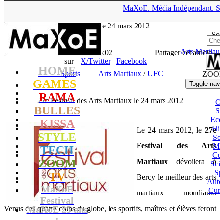
▲
MaXoE.
Média
Indépendant.
S
MaXoE
>
ZOOM
>
News
>
Sports
>
27e Festival des Arts
Martiaux le 24 mars 2012
So
Arts Martia
La Rédaction
- 12.12.11, 16:02
Partager cet article
sur
X/Twitter
Facebook
HOME
Sports
Arts Martiaux
/
UFC
ZOO
GAMES
Toggle nav
RAMA
27e Festival des Arts Martiaux le 24 mars 2012
BULLES
S
Ec
KISSA
Hi
Le 24 mars 2012, le
27e
STYLE
So
Festival des Arts
M
TECH
Cu
ZOOM
Martiaux
dévoilera à
Sc
S
TV
Bercy le meilleur des arts
Aut
MaXoE
Cur
martiaux mondiaux.
Festival
MaXoE 25 ans
Venus des quatre coins du globe, les sportifs, maîtres et élèves feront
!