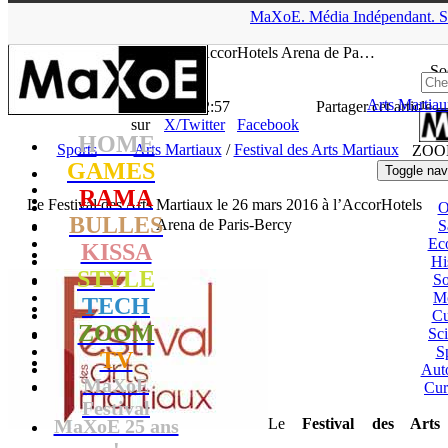
▲
MaXoE.
Média
Indépendant.
S
MaXoE
>
ZOOM
>
News
>
Sports
>
Le Festival des Arts Martiaux
le 26 mars 2016 à l’AccorHotels Arena de Pa…
So
Arts Martia
La Rédaction
- 19.01.16, 12:57
Partager cet article
sur
X/Twitter
Facebook
HOME
Sports
Arts Martiaux
/
Festival des Arts Martiaux
ZOO
GAMES
Toggle nav
RAMA
Le Festival des Arts Martiaux le 26 mars 2016 à l’AccorHotels
BULLES
Arena de Paris-Bercy
S
Ec
KISSA
Hi
STYLE
So
M
TECH
Cu
ZOOM
Sc
S
TV
Aut
MaXoE
Cur
Festival
MaXoE 25 ans
Le
Festival des Arts
!