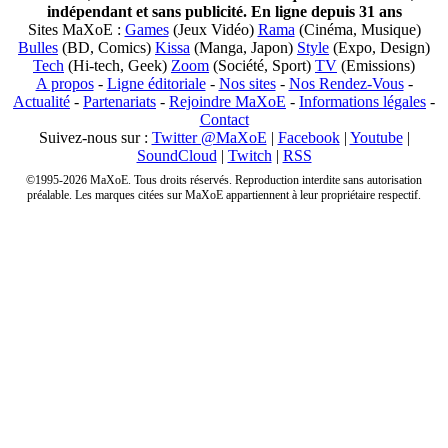
indépendant et sans publicité. En ligne depuis 31 ans
Sites MaXoE :
Games
(Jeux Vidéo)
Rama
(Cinéma, Musique)
Bulles
(BD, Comics)
Kissa
(Manga, Japon)
Style
(Expo, Design)
Tech
(Hi-tech, Geek)
Zoom
(Société, Sport)
TV
(Emissions)
A propos
-
Ligne éditoriale
-
Nos sites
-
Nos Rendez-Vous
-
Actualité
-
Partenariats
-
Rejoindre MaXoE
-
Informations légales
-
Contact
Suivez-nous sur :
Twitter @MaXoE
|
Facebook
|
Youtube
|
SoundCloud
|
Twitch
|
RSS
©1995-2026 MaXoE. Tous droits réservés. Reproduction interdite sans autorisation
préalable. Les marques citées sur MaXoE appartiennent à leur propriétaire respectif.