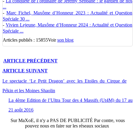
-
La conquête de l’ordinaire de Jérémy Sebbane : le gardien de nos
...
-
Marc Fichel, Maxôme d’Honneur 2023 : Actualité et Question
Spéciale 30 ...
-
Vivien Lejeune, Maxôme d’Honneur 2024 : Actualité et Question
Spéciale ...
Articles publiés : 15855
Voir
son blog
ARTICLE
PRÉCÉDENT
ARTICLE
SUIVANT
Le spectacle ‘Le Petit Dragon’ avec les Etoiles du Cirque de
Pékin et les Moines Shaolin
La 4ème Edition de l’Ultra Tour des 4 Massifs (Ut4M) du 17 au
21 août 2016
Sur
MaXoE
, il n'y a
PAS DE PUBLICITÉ
Par contre, vous
pouvez nous en faire sur les réseaux sociaux