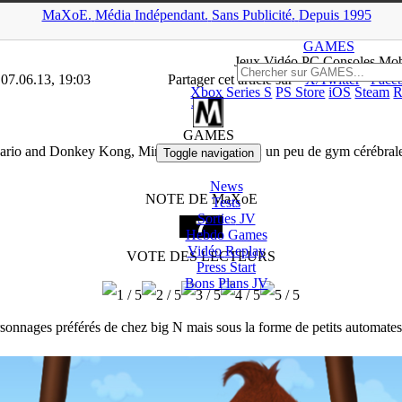
MaXoE.
Média
Indépendant.
▲
Sans Pub
licité
.
Depuis 1995
>
Tests
>
3DS
>
Mario and Donkey Kong, Minis On The Move : un peu
GAMES
Jeux
Vidéo
PC Consoles Mob
 07.06.13, 19:03
Partager cet article sur
X/Twitter
Face
Xbox Series S
PS Store
iOS
Steam
R
3DS
GAMES
rio and Donkey Kong, Minis On The Move : un peu de gym cérébrale
Toggle navigation
News
NOTE DE MaXoE
Tests
Sorties
JV
Hebdo Games
Vidéo
Replay
VOTE DES LECTEURS
Press Start
Bons Plans
JV
sonnages préférés de chez big N mais sous la forme de petits automates qu