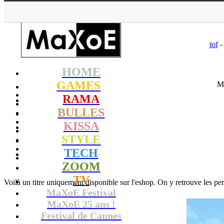
MaXoE
>
GAMES
tof
-
HOME
GAMES
Ma
RAMA
BULLES
KISSA
STYLE
TECH
ZOOM
TV
Voilà un titre uniquement disponible sur l'eshop. On y retrouve les per
MaXoE Festival
MaXoE 25 ans !
Festival de Cannes