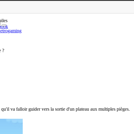
 de gym cérébrale ?
iles
book
etrogaming
 ?
'il va falloir guider vers la sortie d'un plateau aux multiples pièges.