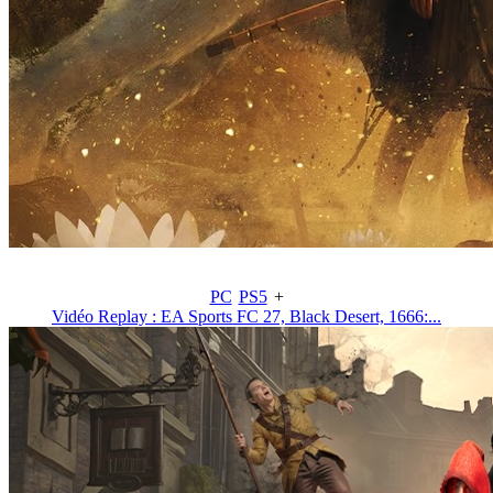
PC
PS5
+
Vidéo Replay : EA Sports FC 27, Black Desert, 1666:...