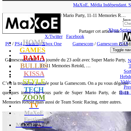
▲
MaXoE.
Média
Indépendant.
S
MaXoE
>
GAMES
>
Dossiers
>
PC
>
Gamescom 2018 : La
journée du 23 août avec Super Mario Party, 11-11 Memories R…
Jeux
Xbox Series
tof
- 23.08.18, 21:51
Partager cet article sur
X/Twitter
Facebook
HOME
PC
/
PS4
/
Switch
/
Xbox One
Gamescom
/
Gamescom 2018
GAM
GAMES
Toggle nav
RAMA
Gamescom 2018 : La journée du 23 août avec Super Mario Party,
N
BULLES
11-11 Memories Retold, …
T
Sort
KISSA
Hebd
STYLE
Vidé
C’est la troisième journée pour la Gamescom. On a pu vous dégotter
Pres
TECH
Bons 
quelques infos. On vous parle de Super Mario Party, de 11-11
ZOOM
Memories Retold mais aussi de Team Sonic Racing, entre autres.
TV
MaXoE
Festival
MaXoE 25 ans
!