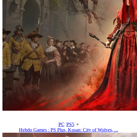
PC
PS5
+
Hebdo Games : PS Plus, Kusan: City of Wolves, ...