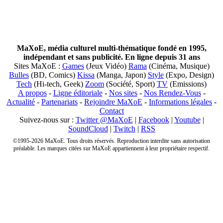
MaXoE, média culturel multi-thématique fondé en 1995,
indépendant et sans publicité. En ligne depuis 31 ans
Sites MaXoE :
Games
(Jeux Vidéo)
Rama
(Cinéma, Musique)
Bulles
(BD, Comics)
Kissa
(Manga, Japon)
Style
(Expo, Design)
Tech
(Hi-tech, Geek)
Zoom
(Société, Sport)
TV
(Emissions)
A propos
-
Ligne éditoriale
-
Nos sites
-
Nos Rendez-Vous
-
Actualité
-
Partenariats
-
Rejoindre MaXoE
-
Informations légales
-
Contact
Suivez-nous sur :
Twitter @MaXoE
|
Facebook
|
Youtube
|
SoundCloud
|
Twitch
|
RSS
©1995-2026 MaXoE. Tous droits réservés. Reproduction interdite sans autorisation
préalable. Les marques citées sur MaXoE appartiennent à leur propriétaire respectif.