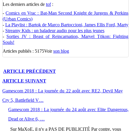
Les derniers articles de
tof
:
-
Comics en Vrac : Bat-Man Second Knight de Jurgens & Perkins
(Urban Comics)
-
La Playlist : Bartok de Marco Bartoccioni, James Ellis Ford, Marty
-
Streamy Kids : un baladeur audio pour les plus jeunes
-
Sorties JV : Beast of Reincarnation, Marvel Tōkon: Fighting
Souls!
Articles publiés : 5175
Voir
son blog
ARTICLE
PRÉCÉDENT
ARTICLE
SUIVANT
Gamescom 2018 : La journée du 22 août avec RE2, Devil May
Cry 5, Battlefield V…
Gamescom 2018 : La journée du 24 août avec Elite Dangerous,
Dead or Alive 6, …
Sur
MaXoE
, il n'y a
PAS DE PUBLICITÉ
Par contre, vous