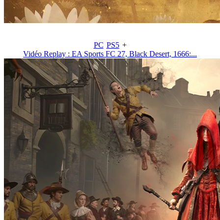
PC
PS5
+
Vidéo Replay : EA Sports FC 27, Black Desert, 1666:...