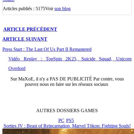
Articles publiés : 5175
Voir
son blog
ARTICLE
PRÉCÉDENT
ARTICLE
SUIVANT
Press Start : The Last Of Us Part II Remastered
Vidéo Replay : TopSpin 2K25, Suicide Squad, Unicorn
Overlord
Sur
MaXoE
, il n'y a
PAS DE PUBLICITÉ
Par contre, vous
pouvez nous en faire sur les réseaux sociaux
AUTRES
DOSSIERS
GAMES
PC
PS5
Sorties JV : Beast of Reincarnation, Marvel Tōkon: Fighting Souls!