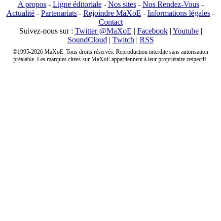
A propos
-
Ligne éditoriale
-
Nos sites
-
Nos Rendez-Vous
-
Actualité
-
Partenariats
-
Rejoindre MaXoE
-
Informations légales
-
Contact
Suivez-nous sur :
Twitter @MaXoE
|
Facebook
|
Youtube
|
SoundCloud
|
Twitch
|
RSS
©1995-2026 MaXoE. Tous droits réservés. Reproduction interdite sans autorisation
préalable. Les marques citées sur MaXoE appartiennent à leur propriétaire respectif.