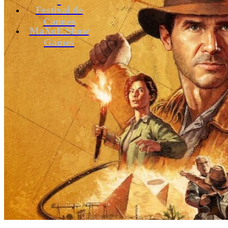
Festival de
Cannes
MaXoE Show
Games