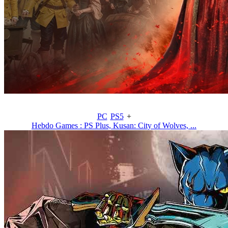
PC
PS5
+
Hebdo Games : PS Plus, Kusan: City of Wolves, ...