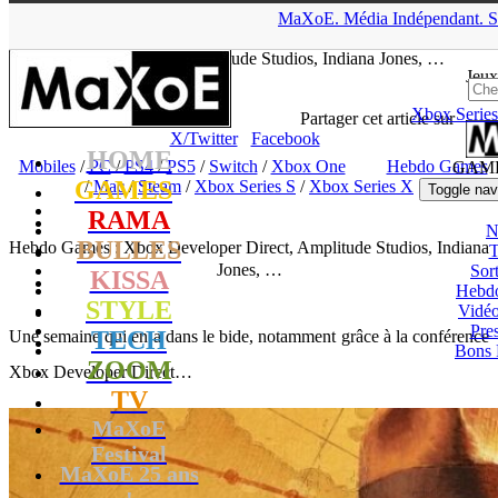
▲
MaXoE.
Média
Indépendant.
S
MaXoE
>
GAMES
>
Dossiers
>
Mobiles
>
Hebdo Games : Xbox
Developer Direct, Amplitude Studios, Indiana Jones, …
Jeux
Xbox Series
tof
- 20.01.24, 15:36
Partager cet article sur
X/Twitter
Facebook
HOME
Mobiles
/
PC
/
PS4
/
PS5
/
Switch
/
Xbox One
Hebdo Games
GAM
GAMES
/
Mac
/
Steam
/
Xbox Series S
/
Xbox Series X
Toggle nav
RAMA
N
BULLES
Hebdo Games : Xbox Developer Direct, Amplitude Studios, Indiana
T
Jones, …
Sort
KISSA
Hebd
STYLE
Vidé
Pres
TECH
Une semaine qui en a dans le bide, notamment grâce à la conférence
Bons 
ZOOM
Xbox Developer Direct…
TV
MaXoE
Festival
MaXoE 25 ans
!