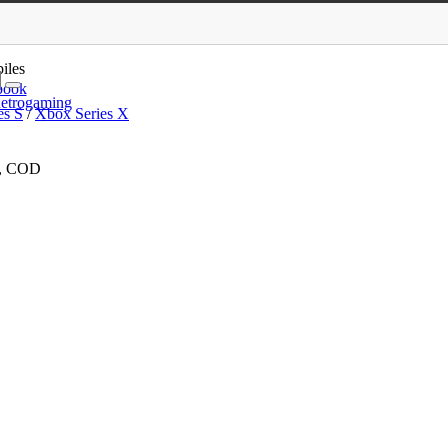
 Show, A plague Tale, COD
iles
book
etrogaming
es S
/
Xbox Series X
e, COD