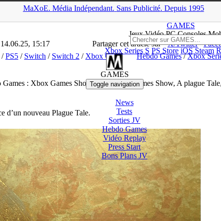
MaXoE.
Média
Indépendant.
▲
Sans Pub
licité
.
Depuis 1995
ers
>
Mobiles
>
Hebdo Games : Xbox Games Showcase, Future Games
GAMES
Jeux
Vidéo
PC Consoles Mob
 14.06.25, 15:17
Partager cet article sur
X/Twitter
Face
Xbox Series S
PS Store
iOS
Steam
R
/
PS5
/
Switch
/
Switch 2
/
Xbox One
Hebdo Games
/
Xbox Seri
GAMES
 Games : Xbox Games Showcase, Future Games Show, A plague Tal
Toggle navigation
News
Tests
nce d’un nouveau Plague Tale.
Sorties
JV
Hebdo Games
Vidéo
Replay
Press Start
Bons Plans
JV