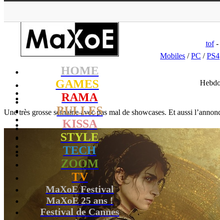
MaXoE
>
GAMES
>
Dossi
tof
-
Mobiles
/
PC
/
PS4
HOME
GAMES
Hebdo
RAMA
BULLES
Une très grosse semaine avec pas mal de showcases. Et aussi l’anno
KISSA
STYLE
TECH
ZOOM
TV
MaXoE Festival
MaXoE 25 ans !
Festival de Cannes