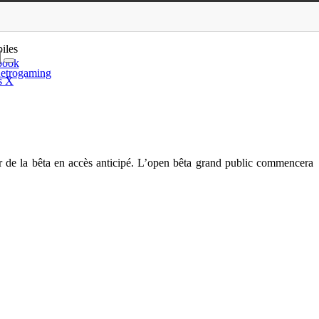
ès sympa
iles
book
etrogaming
s X
er de la bêta en accès anticipé. L’open bêta grand public commencera