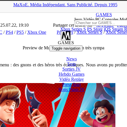
MaXoE.
Média
Indépendant.
▲
Sans Pub
licité
.
Depuis 1995
E
>
GAMES
>
Dossiers
>
PC
>
Preview de Multiversus : la baston tr
GAMES
Jeux
Vidéo
PC Consoles Mob
 25.07.22, 19:10
Partager cet article sur
X/Twitter
Face
Xbox Series S
PS Store
iOS
Steam
R
C
/
PS4
/
PS5
/
Xbox One
Previews
/
Xbox Series S
/
Xbox Serie
GAMES
Preview de Multiversus : la baston très sympa
Toggle navigation
News
Tests
menu : des gnons et des héros très éclectiques. Nous avons pu profit
Sorties
JV
Hebdo Games
Vidéo
Replay
Press Start
Bons Plans
JV