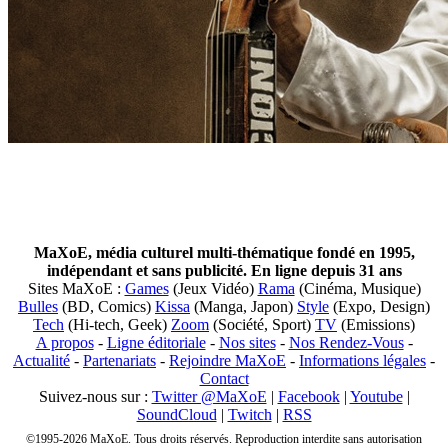
MaXoE, média culturel multi-thématique fondé en 1995,
indépendant et sans publicité. En ligne depuis 31 ans
Sites MaXoE :
Games
(Jeux Vidéo)
Rama
(Cinéma, Musique)
Bulles
(BD, Comics)
Kissa
(Manga, Japon)
Style
(Expo, Design)
Tech
(Hi-tech, Geek)
Zoom
(Société, Sport)
TV
(Emissions)
A propos
-
Ligne éditoriale
-
Nos sites
-
Nos Rendez-Vous
-
Actualité
-
Partenariats
-
Rejoindre MaXoE
-
Informations légales
-
Contact
Suivez-nous sur :
Twitter @MaXoE
|
Facebook
|
Youtube
|
SoundCloud
|
Twitch
|
RSS
©1995-2026 MaXoE. Tous droits réservés. Reproduction interdite sans autorisation