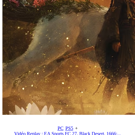
PC
PS5
+
Vidéo Replay : EA Sports FC 27, Black Desert, 1666:...