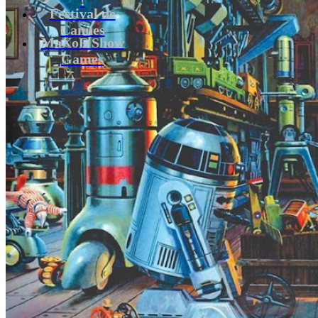
Festival de
Cannes
MaXoE Show
Games