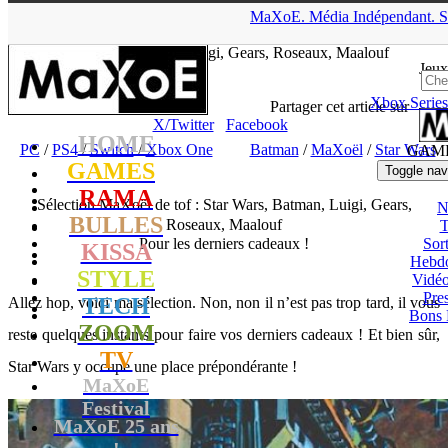
▲
MaXoE.
Média
Indépendant.
S
MaXoE
>
GAMES
>
Dossiers
>
PC
>
Sélection MaXoël de tof :
Star Wars, Batman, Luigi, Gears, Roseaux, Maalouf
Jeux
Xbox Series
tof
- 24.12.19, 12:08
Partager cet article sur
X/Twitter
Facebook
HOME
PC
/
PS4
/
Switch
/
Xbox One
Batman
/
MaXoël
/
Star Wars
GAM
GAMES
Toggle nav
RAMA
Sélection MaXoël de tof : Star Wars, Batman, Luigi, Gears,
N
BULLES
Roseaux, Maalouf
T
Pour les derniers cadeaux !
Sort
KISSA
Hebd
STYLE
Vidé
Pres
TECH
Allez hop, voici ma sélection. Non, non il n’est pas trop tard, il vous
Bons 
ZOOM
reste quelques instants pour faire vos derniers cadeaux ! Et bien sûr,
TV
Star Wars y occupe une place prépondérante !
MaXoE
Festival
MaXoE 25 ans
!