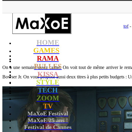
MaXoE
>
GAME
tof
-
HOME
GAMES
RAMA
BULLES
On a une semaine assez calme. On voit tout de même arriver le rem
KISSA
Bowser Jr. On vous propose aussi deux titres à plus petits budgets : 
STYLE
TECH
ZOOM
TV
MaXoE Festival
MaXoE 25 ans !
Festival de Cannes