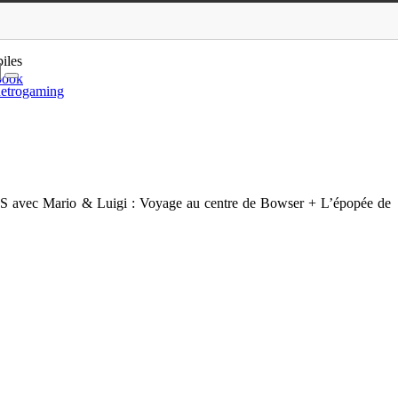
ly Heroes, Jackquest
iles
book
etrogaming
 3DS avec Mario & Luigi : Voyage au centre de Bowser + L’épopée de