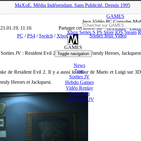
MaXoE.
Média
Indépendant.
▲
Sans Pub
licité
.
Depuis 1995
S
>
Dossiers
>
PC
>
Sorties JV : Resident Evil 2, Mario & Luigi, Unru
GAMES
Jeux
Vidéo
PC Consoles Mob
 21.01.19, 11:16
Partager cet article sur
X/Twitter
Face
Xbox Series S
PS Store
iOS
Steam
R
PC
/
PS4
/
Switch
/
Xbox One
Sorties Jeux Vidéo
GAMES
Sorties JV : Resident Evil 2, Mario & Luigi, Unruly Heroes, Jackquest
Toggle navigation
News
Tests
ake de Resident Evil 2. Il y a aussi le retour de Mario et Luigi sur
Sorties
JV
Unruly Heroes et Jackquest.
Hebdo Games
Vidéo
Replay
Press Start
Bons Plans
JV