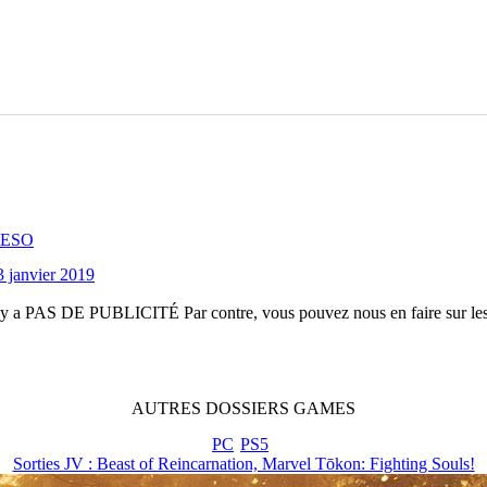
 TESO
3 janvier 2019
n'y a
PAS DE PUBLICITÉ
Par contre, vous pouvez nous en faire sur le
AUTRES
DOSSIERS
GAMES
PC
PS5
Sorties JV : Beast of Reincarnation, Marvel Tōkon: Fighting Souls!