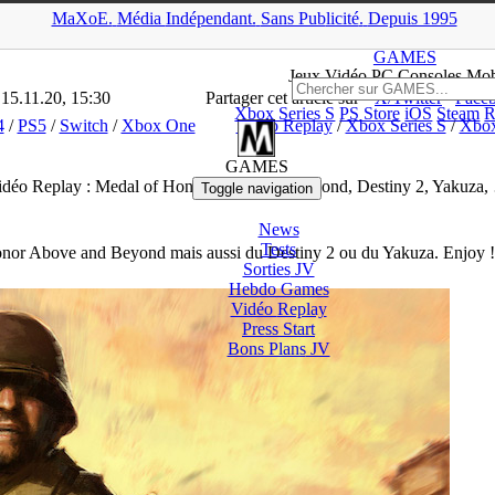
MaXoE.
Média
Indépendant.
▲
Sans Pub
licité
.
Depuis 1995
>
Dossiers
>
PC
>
Vidéo Replay : Medal of Honor Above and Beyond, 
GAMES
Jeux
Vidéo
PC Consoles Mob
 15.11.20, 15:30
Partager cet article sur
X/Twitter
Face
Xbox Series S
PS Store
iOS
Steam
R
4
/
PS5
/
Switch
/
Xbox One
Vidéo Replay
/
Xbox Series S
/
Xbox
GAMES
idéo Replay : Medal of Honor Above and Beyond, Destiny 2, Yakuza,
Toggle navigation
News
Tests
Honor Above and Beyond mais aussi du Destiny 2 ou du Yakuza. Enjoy 
Sorties
JV
Hebdo Games
Vidéo
Replay
Press Start
Bons Plans
JV