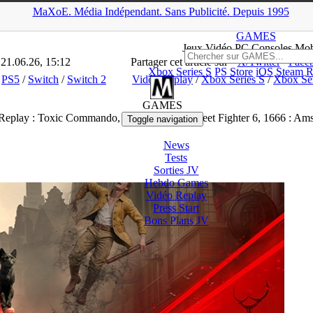
MaXoE.
Média
Indépendant.
▲
Sans Pub
licité
.
Depuis 1995
iers
>
PC
>
Vidéo Replay : Toxic Commando, Invincible VS, Street F
GAMES
Jeux
Vidéo
PC Consoles Mob
 21.06.26, 15:12
Partager cet article sur
X/Twitter
Face
Xbox Series S
PS Store
iOS
Steam
R
/
PS5
/
Switch
/
Switch 2
Vidéo Replay
/
Xbox Series S
/
Xbox Se
GAMES
Replay : Toxic Commando, Invincible VS, Street Fighter 6, 1666 : Am
Toggle navigation
News
Tests
Sorties
JV
Hebdo Games
Vidéo
Replay
Press Start
Bons Plans
JV