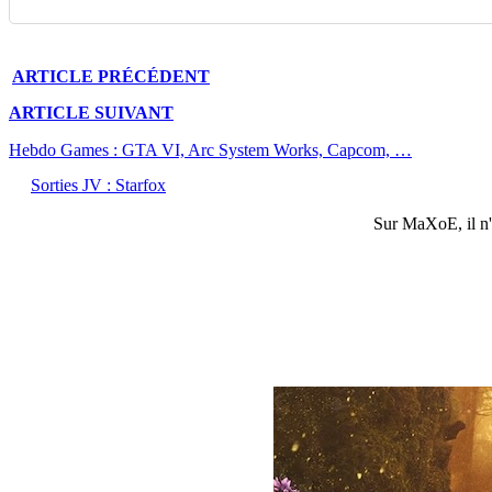
ARTICLE
PRÉCÉDENT
ARTICLE
SUIVANT
Hebdo Games : GTA VI, Arc System Works, Capcom, …
Sorties JV : Starfox
Sur
MaXoE
, il 