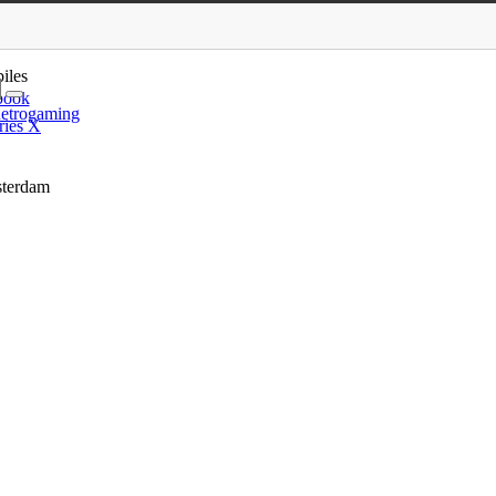
ighter 6, 1666 : Amsterda…
iles
book
etrogaming
ries X
sterdam