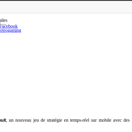
Pad et appareils Android
iles
Facebook
etrogaming
ault
, un nouveau jeu de stratégie en temps-réel sur mobile avec des