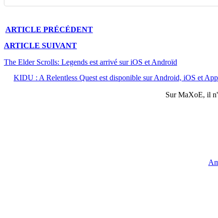
ARTICLE
PRÉCÉDENT
ARTICLE
SUIVANT
The Elder Scrolls: Legends est arrivé sur iOS et Androïd
KIDU : A Relentless Quest est disponible sur Android, iOS et Ap
Sur
MaXoE
, il 
Am