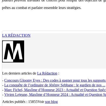
joueurs peuvent travailler de concert pour remplir des objectifs de
prêtes au combat et parfaire ensemble leurs stratégies.
LA RÉDACTION
Les derniers articles de
La Rédaction
:
-
Concours Gloomy Eyes : Des codes à gagner pour tous les supports
-
La conquête de l’ordinaire de Jérémy Sebbane : le gardien de nos ...
-
Marc Fichel, Maxôme d’Honneur 2023 : Actualité et Question Spécia
-
Vivien Lejeune, Maxôme d’Honneur 2024 : Actualité et Question Spé
Articles publiés : 15855
Voir
son blog