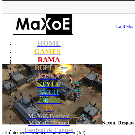
MaXoE
>
GAMES
>
La Rédac
HOME
GAMES
RAMA
BULLES
KISSA
STYLE
TECH
ZOOM
TV
MaXoE Festival
MaXoE 25 ans !
Nexon
,
Respaw
Festival de Cannes
affrontements en Joueur-contre-Joueur (JcJ).