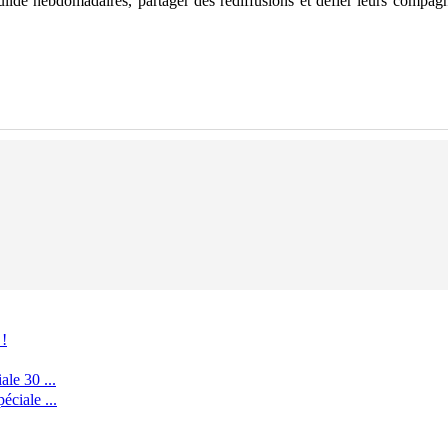
 guilde hebdomadaires, partager des rediffusions et défier leurs comp
 !
le 30 ...
ciale ...