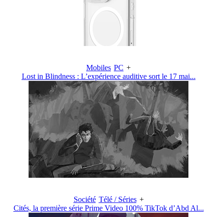
Mobiles
PC
+
Lost in Blindness : L’expérience auditive sort le 17 mai...
Société
Télé / Séries
+
Cités, la première série Prime Video 100% TikTok d’Abd Al...