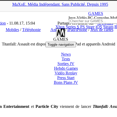
MaXoE.
Média
Indépendant.
▲
Sans Pub
licité
.
Depuis 1995
Downloads
>
Mobiles
>
Titanfall: Assault est disponible sur iPhone, i
GAMES
Jeux
Vidéo
PC Consoles Mob
tion
- 11.08.17, 15:04
Partager cet article sur
X/Twitter
Xbox Series S
PS Store
iOS
Steam
R
Mobiles
/
Téléphonie
Androïd
/
iPad/iPhone
/
Jeux de cartes
GAMES
Titanfall: Assault est disponible sur iPhone, iPad et appareils Android
Toggle navigation
News
Tests
Sorties
JV
Hebdo Games
Vidéo
Replay
Press Start
Bons Plans
JV
n Entertainment
et
Particle City
viennent de lancer
Titanfall: Ass